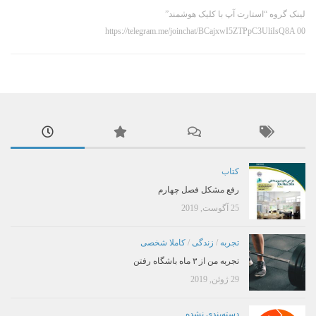
لینک گروه “استارت آپ با کلیک هوشمند”
https://telegram.me/joinchat/BCajxwI5ZTPpC3UliIsQ8A 00
کتاب
رفع مشکل فصل چهارم
25 آگوست, 2019
تجربه
/
زندگی
/
کاملا شخصی
تجربه من از ۳ ماه باشگاه رفتن
29 ژوئن, 2019
دسته‌بندی نشده