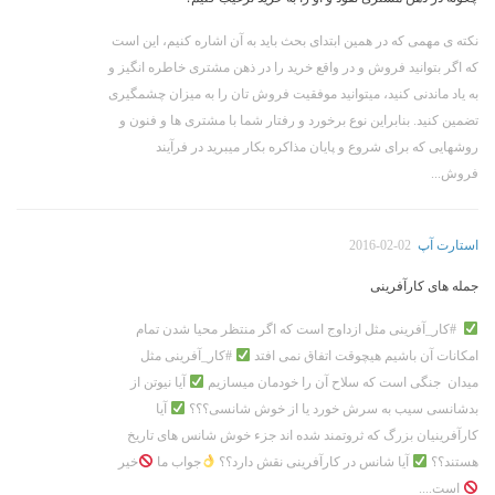
نکته ی مهمی که در همین ابتدای بحث باید به آن اشاره کنیم، این است
که اگر بتوانید فروش و در واقع خرید را در ذهن مشتری خاطره انگیز و
به یاد ماندنی کنید، میتوانید موفقیت فروش تان را به میزان چشمگیری
تضمین کنید. بنابراین نوع برخورد و رفتار شما با مشتری ها و فنون و
روشهایی که برای شروع و پایان مذاکره بکار میبرید در فرآیند
فروش...
استارت آپ
2016-02-02
جمله های کارآفرینی
#کار_آفرینی مثل ازداوج است که اگر منتظر محیا شدن تمام
امکانات آن باشیم هیچوقت اتفاق نمی افتد
#کار_آفرینی مثل
میدان جنگی است که سلاح آن را خودمان میسازیم
آیا نیوتن از
بدشانسی سیب به سرش خورد یا از خوش شانسی؟؟؟
آیا
کارآفرینیان بزرگ که ثروتمند شده اند جزء خوش شانس های تاریخ
هستند؟؟
آیا شانس در کارآفرینی نقش دارد؟؟
جواب ما
خیر
است....