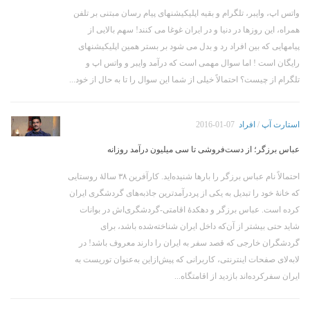
واتس اپ، وایبر، تلگرام و بقیه اپلیکیشنهای پیام رسان مبتنی بر تلفن
همراه، این روزها در دنیا و در ایران غوغا می کنند! سهم بالایی از
پیامهایی که بین افراد رد و بدل می شود بر بستر همین اپلیکیشنهای
رایگان است ! اما سوال مهمی است که درآمد وایبر و واتس اپ و
تلگرام از چیست؟ احتمالاً خیلی از شما این سوال را تا به حال از خود...
استارت آپ
/
افراد
2016-01-07
عباس برزگر؛ از دست‌فروشی تا سی میلیون درآمد روزانه
احتمالاً نام عباس برزگر را بار‌ها شنیده‌اید. کارآفرین ۳۸ سالهٔ روستایی
که خانهٔ خود را تبدیل به یکی از پردرآمد‌ترین جاذبه‌های گردشگری ایران
کرده است. عباس برزگر و دهکدهٔ اقامتی-گردشگری‌اش در بوانات
شاید حتی بیشتر از آن‌که داخل ایران شناخته‌شده‌ باشد، برای
گردشگران خارجی که قصد سفر به ایران را دارند معروف باشد! در
لابه‌لای صفحات اینترنتی، کاربرانی که پیش‌ازاین به‌عنوان توریست به
ایران سفرکرده‌اند بازدید از اقامتگاه...