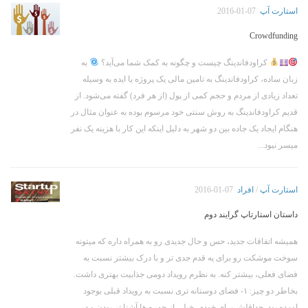
استارت آپ
2016-01-07
Crowdfunding
کراودفاندینگ چیست و چگونه به کمک شما می‌آید؟
به
زبان ساده، کراودفاندینگ به تامین مالی یک پروژه یا ایده به وسیله
تعداد زیادی از مردم و حجم کمی از پول (از هر فرد) گفته می‌شود. از
قدیم کراودفاندینگ به روش سنتی خود مرسوم بوده به عنوان مثال در
هنگام ایجاد یک جاده بین دو شهر به دلیل اینکه این کار با هزینه یک نفر
میسر نیود...
استارت آپ
/
افراد
2016-01-07
داستان استارتاپ گرایند دوم
همیشه اتفاقات جدید، حس و حال جدیدی رو به همراه داره که میتونه
سوخت موشکت رو برای یه قدم جدی تر و با درک بیشتر نسبت به
فضای فعلی، بیشتر کنه. به نظرم رویداد دومی جذابیت بهتری داشت.
بخاطر دو چیز: ۱- فضای دوستانه تری نسبت به رویداد قبلی بوجود
اومده بود. حداقلش برای خودم، خیلی از چهره ها آشنا تر بودن و در