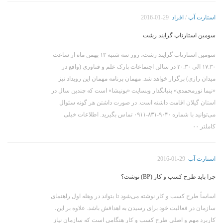
استارت آپ
/
افراد
2016-01-29
سومین استارتاپ گرایند رشت
سومین استارتاپ گرایند رشت، روز سه شنبه ۱۳ بهمن ماه از ساعت
۱۷:۳۰ الی ۲۰:۳۰ در سالن اجتماعات پارک علم و فناوری (واقع در
میدان رازی) برگزار خواهد شد. مهمان برنامه مهمان این رویداد نیز
«نیما نورمحمدی» بنیانگذار وبسایت «پونیشا» است که چندین سال در
استان گیلان اقامت داشته است. در صورت داشتن هر گونه سئوال
می‌توانید با شماره ۹۰۴۰-۸۳۱-۰۹۱۱ تماس بگیرید. اطلاعات خیلی
کاملتر ۰۰
استارت آپ
2016-01-29
چرا باید طرح کسب و کار (BP) نوشت؟
اساساً طرح کسب و کار نوشته می‌شود تا بتواند در وهله اول راهنمای
سازمان در فعالیت خود برای رسیدن به اهدافش باشد. علاوه بر این،
کاربرد مهم و اصلی طرح کسب و کار هنگامی است که سازمان نیاز