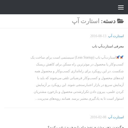
جواد علیزاده
Skip to content
دسته:
استارت آپ
استارت آپ
2016-08-13
معرفی استارت‌آپ ناب
استارت‌آپ ناب (Lean Startup) سیستمی است برای ساخت یک
کسب‌وکار یا محصول در موثرترین راه ممکن برای کاهش ریسک
شکست. در این رویکرد برای راه‌اندازی کسب‌وکار و محصول همه
ایده‌های محصول و کسب‌وکار فرضیاتی تلقی می‌شوند که باید با
آزمایش سریع در بازار اعتبارسنجی شوند. این رویکرد بر آزمایش
کردن علمی، بیرون دادن تکرارشدنی محصول و بازخورد مشتریان
استوار است تا به یادگیری معتبر برسد. همانند رویه‌های مدیریت...
استارت آپ
2016-02-08
چگونه در ذهن مشتری نفوذ و او را به خرید ترغیب کنیم؟