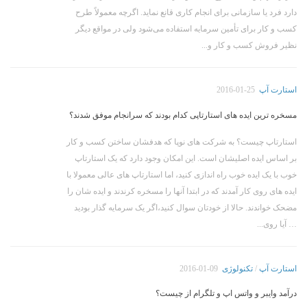
دارد فرد یا سازمانی برای انجام کاری قانع نماید. اگرچه معمولاً طرح
کسب و کار برای تأمین سرمایه استفاده می‌شود ولی در مواقع دیگر
نظیر فروش کسب و کار و...
استارت آپ
2016-01-25
مسخره ترین ایده های استارتاپی کدام بودند که سرانجام موفق شدند؟
استارتاپ چیست؟ به شرکت های نوپا که هدفشان ساختن کسب و کار
بر اساس ایده اصلیشان است. این امکان وجود دارد که یک استارتاپ
خوب با یک ایده خوب راه اندازی کنید، اما استارتاپ های عالی معمولا با
ایده های روی کار آمدند که در ابتدا آنها را مسخره کرندند و ایده شان را
مضحک خواندند. حالا از خودتان سوال کنید،اگر یک سرمایه گذار بودید
… آیا روی...
استارت آپ
/
تکنولوژی
2016-01-09
درآمد وایبر و واتس اپ و تلگرام از چیست؟