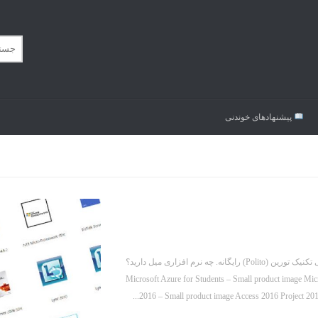
پیشنهاد‌های خوندنی
باور کردنش سخته، ولی همه برنامه هایی که می بینی، برای دانشجوهای دانشگاه پلی تکنیک تورین (Polito) رایگانه. چه نرم افزاری میل دارید؟
Microsoft Azure for Students – Small product image Mi
2016 – Small product image Access 2016 Project 2016