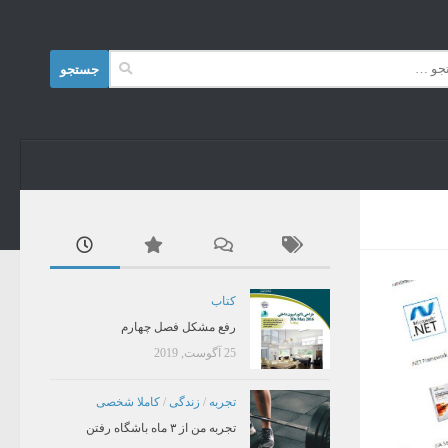
Skip to content
جستجو
برای:
کتاب
رفع مشکل فصل چهارم
25 آگوست, 2019
تجربه
/
زندگی
/
کاملا شخصی
تجربه من از ۳ ماه باشگاه رفتن