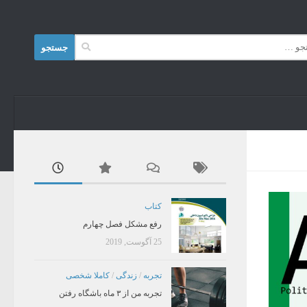
Skip to content
جستجو
برای:
کتاب
رفع مشکل فصل چهارم
25 آگوست, 2019
تجربه
/
زندگی
/
کاملا شخصی
تجربه من از ۳ ماه باشگاه رفتن