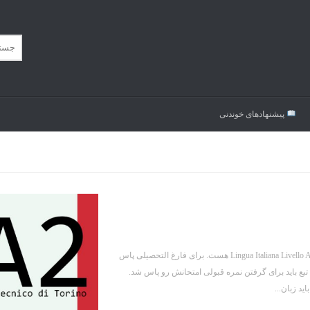
پیشنهاد‌های خوندنی
یکی از واحدهایی که در دانشگاه پلیتو (Politecnico Di Torino) باید پاس بشه، درس Lingua Italiana Livello A2 هست. برای فارغ التحصیلی پاس
ه تبع باید برای گرفتن نمره قبولی امتحانش رو پاس شد.
د زبان...