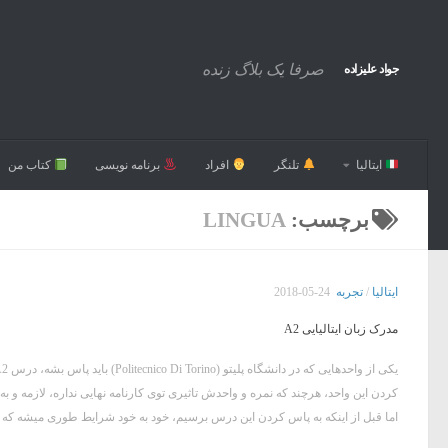
صرفا یک بلاگ زنده
جواد علیزاده
ایتالیا
تلنگر
افراد
برنامه نویسی
کتاب من
برچسب:
LINGUA
ایتالیا
/
تجربه
2018-05-24
مدرک زبان ایتالیایی A2
کردن این واحد، هرچند که نمره و واحدش تاثیری توی کارنامه نهایی نداره، لازمه و ب
اما قبل از اینکه به پاس کردن این درس برسیم، خود به خود شرایط طوری میشه که بای