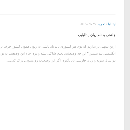
ایتالیا
/
تجربه
2016-09-25
چلنجی به نام زبان ایتالیایی
ازین بدیهی تر نداریم که توی هر کشوری باید بلد باشی به زبون همون کشور حرف بزنی 
انگلیسی بلد نیستن؟ این چه وضعشه. بعدم شاکی بشه و بره. حالا این وضعیت یه تور
دو سال بمونه و زبان فارسی یاد نگیره. اگر این وضعیت رو میتونی درک کنی،...