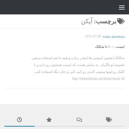
جواد علیزاده
Skip to content
برچسب:
آیکن
دسته‌بندی نشده
2016-07-08
لیست ۱۰۰۰ تا شکلک
شکلکا یا همون ایموجی ها اینقدر زیادن و همه جا هم استفاده میشن.
خصوصا تو تلگرام یه سایتی هست که لیست همشون رو داره و با
کلیک رو اونها میتونی کدش رو کپی کنی و جای دیگه استفاده کنی.
http://emberthemes.net/demo/emoji/ 42