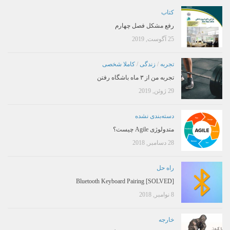
کتاب
رفع مشکل فصل چهارم
25 آگوست, 2019
تجربه
/
زندگی
/
کاملا شخصی
تجربه من از ۳ ماه باشگاه رفتن
29 ژوئن, 2019
دسته‌بندی نشده
متدولوژی Agile چیست؟
28 دسامبر, 2018
راه حل
[SOLVED] Bluetooth Keyboard Pairing
8 نوامبر, 2018
خارجه