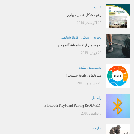
کتاب
رفع مشکل فصل چهارم
25 آگوست, 2019
تجربه
/
زندگی
/
کاملا شخصی
تجربه من از ۳ ماه باشگاه رفتن
29 ژوئن, 2019
دسته‌بندی نشده
متدولوژی Agile چیست؟
28 دسامبر, 2018
راه حل
[SOLVED] Bluetooth Keyboard Pairing
8 نوامبر, 2018
خارجه