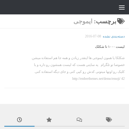
جواد علیزاده
Skip to content
برچسب:
ایموجی
دسته‌بندی نشده
2016-07-08
لیست ۱۰۰۰ تا شکلک
شکلکا یا همون ایموجی ها اینقدر زیادن و همه جا هم استفاده میشن.
خصوصا تو تلگرام یه سایتی هست که لیست همشون رو داره و با
کلیک رو اونها میتونی کدش رو کپی کنی و جای دیگه استفاده کنی.
http://emberthemes.net/demo/emoji/ 42