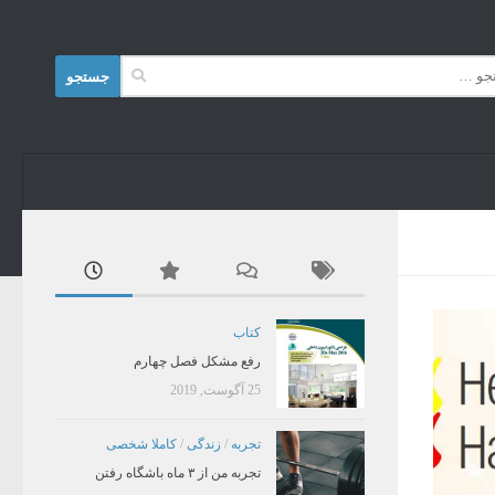
Skip to content
جستجو
برای:
کتاب
رفع مشکل فصل چهارم
25 آگوست, 2019
تجربه
/
زندگی
/
کاملا شخصی
تجربه من از ۳ ماه باشگاه رفتن