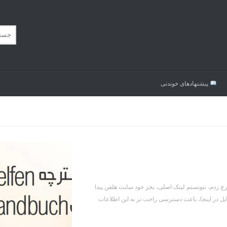
پیشنهاد‌های خوندنی
چ زدم، نتونستم لینک اصلی، بجز خود سایت هلفن پیدا
یل در اینجا، باعث دسترسی راحت تر به این اطلاعات