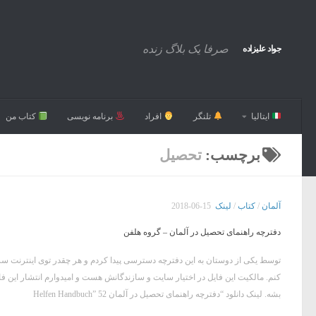
صرفا یک بلاگ زنده
جواد علیزاده
ایتالیا
تلنگر
افراد
برنامه نویسی
کتاب من
برچسب:
تحصیل
آلمان
/
کتاب
/
لینک
2018-06-15
دفترچه راهنمای تحصیل در آلمان – گروه هلفن
توسط یکی از دوستان به این دفترچه دسترسی پیدا کردم و هر چقدر توی اینترنت سر
کنم. مالکیت این فایل در اختیار سایت و سازندگانش هست و امیدوارم انتشار این فا
بشه. لینک دانلود “دفترچه راهنمای تحصیل در آلمان Helfen Handbuch” 52