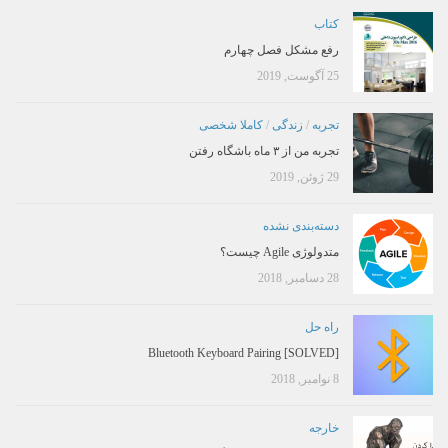
کتاب
رفع مشکل فصل چهارم
25 آگوست, 2019
تجربه
/
زندگی
/
کاملا شخصی
تجربه من از ۳ ماه باشگاه رفتن
29 ژوئن, 2019
دسته‌بندی نشده
متدولوژی Agile چیست؟
28 دسامبر, 2018
راه حل
[SOLVED] Bluetooth Keyboard Pairing
8 نوامبر, 2018
خارجه