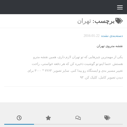
جواد علیزاده
Skip to content
برچسب:
تهران
دسته‌بندی نشده
2016-01-22
نقشه متروی تهران
یکی از مهمترین چیزهایی که تو تهران لازم داری، همین نقشه مترو
هستش. حتما اینو تو گوشیت ذخیره کن که هر دفعه خواستی، راحت
تغییر مسیر بدی و ایستگاه رو پیدا کنی. سایز تصویر: ۲۲۶۳ * ۳۰۰۰ برای
دیدن تصویر کامل، کلیک کن. ۹۳