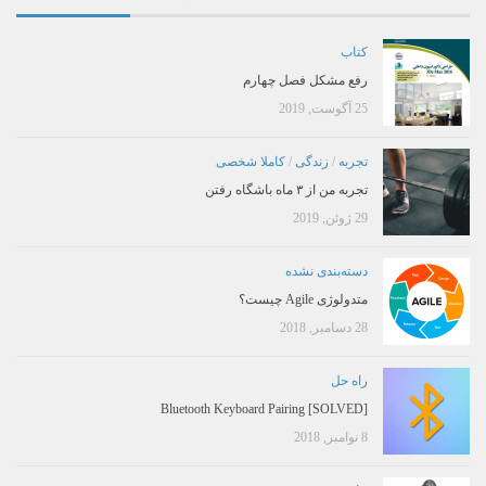
کتاب
رفع مشکل فصل چهارم
25 آگوست, 2019
تجربه
/
زندگی
/
کاملا شخصی
تجربه من از ۳ ماه باشگاه رفتن
29 ژوئن, 2019
دسته‌بندی نشده
متدولوژی Agile چیست؟
28 دسامبر, 2018
راه حل
[SOLVED] Bluetooth Keyboard Pairing
8 نوامبر, 2018