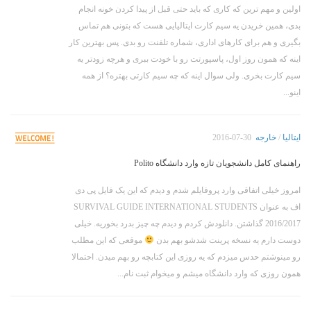
اولین و مهم ترین که کاری که باید حتی قبل از پیدا کردن خونه انجام
بدی، همین خریدن یه سیم کارت ایتالیایی هست که بتونی هم تماس
بگیری و هم برای کارهای اداری، شماره تلفنت رو بدی. پس بهترین کار
اینه که همون روز اول، پاسپورتت رو با خودت ببری و هرچه زودتر یه
سیم کارت بخری. ولی سوال اینه که چه سیم کارتی بهتره؟ از همه
اینو...
ایتالیا
/
خارجه
2016-07-30
راهنمای کامل دانشجویان تازه وارد دانشگاه Polito
امروز خیلی اتفاقی وارد پروفایلم شدم و دیدم که این یک فایل پی دی
اف به عنوان SURVIVAL GUIDE INTERNATIONAL STUDENTS
2016/2017 گذاشتن. دانلودش کردم و دیدم چه چیز بدرد بخوریه. خیلی
دوست دارم یه نسخه پرینت شدشو بهم بدن
موقعی که این مطلب
رو مینوشتم حدس میزدم که یه روزی این کتابچه رو بهم میدن. احتمالا
همون روزی که وارد دانشگاه میشم و میخوام ثبت نام...