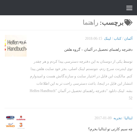
جواد علیزاده
Skip to content
برچسب:
راهنما
آلمان
/
کتاب
/
لینک
2018-06-15
دفترچه راهنمای تحصیل در آلمان – گروه هلفن
توسط یکی از دوستان به این دفترچه دسترسی پیدا کردم و هر چقدر
توی اینترنت سرچ زدم، نتونستم لینک اصلی، بجز خود سایت هلفن پیدا
کنم. مالکیت این فایل در اختیار سایت و سازندگانش هست و امیدوارم
انتشار این فایل در اینجا، باعث دسترسی راحت تر به این اطلاعات
بشه. لینک دانلود “دفترچه راهنمای تحصیل در آلمان Helfen Handbuch”
52
ایتالیا
/
تجربه
2017-01-09
چه سیم کارتی تو ایتالیا بخرم؟