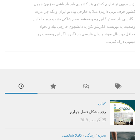
ازین بدیهی تر نداریم که توی هر کشوری باید بلد باشی به زبون همون
کشور حرف بزنی داریم؟ مثلا یه خارجی بیاد تو ایران و بگه چرا مردم
انگلیسی بلد نیستن؟ این چه وضعشه. بعدم شاکی بشه و بره. حالا این
وضعیت یه توریسته فکرشو بکن یه دانشجوی خارجی بیاد و بخواد
حداقل دو سال بمونه و زبان فارسی یاد نگیره. اگر این وضعیت رو
میتونی درک کنی،...
کتاب
رفع مشکل فصل چهارم
25 آگوست, 2019
تجربه
/
زندگی
/
کاملا شخصی