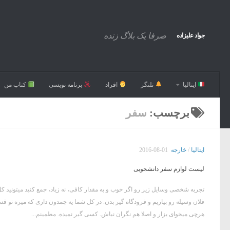
صرفا یک بلاگ زنده
جواد علیزاده
ایتالیا
تلنگر
افراد
برنامه نویسی
کتاب من
برچسب:
سفر
ایتالیا
/
خارجه
2016-08-01
لیست لوازم سفر دانشجویی
فلان وسیله رو بیاریم و فرودگاه گیر بدن. در کل شما یه چمدون داری که میره تو ق
هرچی میخوای بزار و اصلا هم نگران نباش. کسی گیر نمیده. مطمینم...