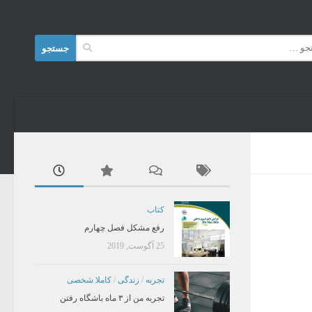
Skip to content
جستجو
برای:
کتاب
رفع مشکل فصل چهارم
25 آگوست, 2019
تجربه
/
زندگی
/
کاملا شخصی
تجربه من از ۳ ماه باشگاه رفتن