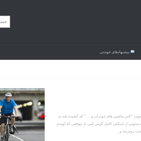
پیشنهاد‌های خوندنی
پیش داشتم پادکست جادی (شماره ۷۴) رو گوش میدادم که دقیقه ۱۸:۵۵ در مورد “تاثیر ماشین های خودران و ….” که کشیده شد به
ه میتونی از لینکش کامل گوش کنی. از موقعی که اومدم
حث دوچرخه و...