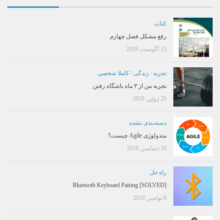
کتاب
رفع مشکل فصل چهارم
25 آگوست, 2019
تجربه
/
زندگی
/
کاملا شخصی
تجربه من از ۳ ماه باشگاه رفتن
29 ژوئن, 2019
دسته‌بندی نشده
متدولوژی Agile چیست؟
28 دسامبر, 2018
راه حل
[SOLVED] Bluetooth Keyboard Pairing
8 نوامبر, 2018