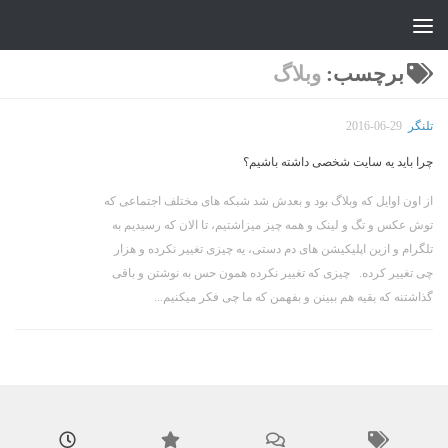
جواد علیزاده
Skip to content
برچسب:
وبلاگ
تلنگر
2016-06-29
چرا باید یه سایت شخصی داشته باشیم؟
از اون اوایل که وبلاگ بود و بعدش شد شبکه های مختلف اجتماعی که
توش عکس و تگ و لینک و همه چیز میزاشتیم، تا الان که رسیدیم به
تلگرام و ازین اپلیکیشن های دم دستی، یه چیزی تغییر نکرده و هزار
چی تغییر کرده. چیزی که تغییر نکرده همون حس به نوشتن و باقی
گذاشتنه که بقیه هم ببینن و بفهمن که ما چی فکر میکنیم...