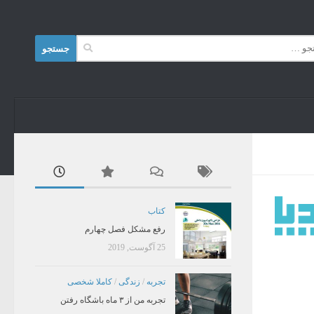
Skip to content
جستجو
برای:
کتاب
رفع مشکل فصل چهارم
25 آگوست, 2019
تجربه
/
زندگی
/
کاملا شخصی
تجربه من از ۳ ماه باشگاه رفتن