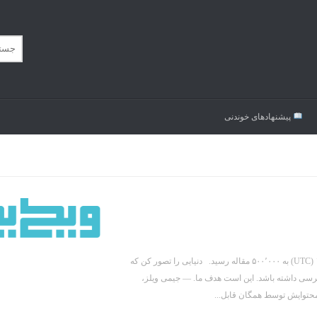
پیشنهاد‌های خوندنی
ویکی‌پدیای فارسی با ایجاد مقالهٔ راگبی لیگ با ویلچر در ۲۷ ژوئیهٔ ۲۰۱۶ ساعت ۱۷:۵۹ (UTC) به ۵۰۰٬۰۰۰ مقاله رسید. دنیایی را تصور کن که
سترسی داشته باشد. این است هدف ما. — جیمی ویلز،