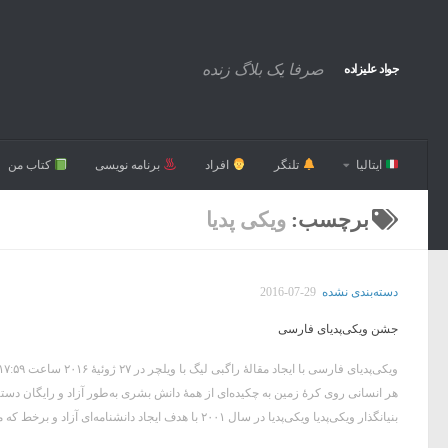
صرفا یک بلاگ زنده
جواد علیزاده
ایتالیا
تلنگر
افراد
برنامه نویسی
کتاب من
برچسب:
ویکی پدیا
دسته‌بندی نشده
2016-07-29
جشن ویکی‌پدیای فارسی
هر انسانی روی کرهٔ زمین به چکیده‌ای از همهٔ دانش بشری به‌طور آزاد و رایگان د
بنیانگذار ویکی‌پدیا ویکی‌پدیا در سال ۲۰۰۱ با هدف ایجاد دانشنامه‌ای آزاد و برخط که محتوایش توسط همگان قابل...