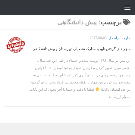
جواد علیزاده
Skip to content
برچسب:
پیش دانشگاهی
خارجه
/
راه حل
2017-06-03
ماجراهای گرفتن تاییدیه مدارک تحصیلی دبیرستان و پیش دانشگاهی
این متن در سال ۱۳۹۶ نوشته شده و احتمالا در طی این چند سال،
بعضی موارد تغییر کردن و قوانین جدیدی بوجود اومدن. حتما قوانین
جدید رو از مسیرهای درست پیگیری کن. توجه: این مطالب حاصل یه
هفته بدو بدو کردن بین چهار تا نقطه مختصاتی کاملا مجزا برای گرفتن
دو عدد امضای ناقابله
لطفا با دقت و حتما تا آخر بخون که این نکات
بسیار ارزشمند...