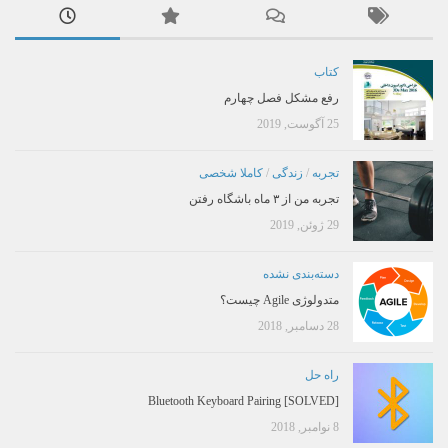
کتاب
رفع مشکل فصل چهارم
25 آگوست, 2019
تجربه
/
زندگی
/
کاملا شخصی
تجربه من از ۳ ماه باشگاه رفتن
29 ژوئن, 2019
دسته‌بندی نشده
متدولوژی Agile چیست؟
28 دسامبر, 2018
راه حل
[SOLVED] Bluetooth Keyboard Pairing
8 نوامبر, 2018