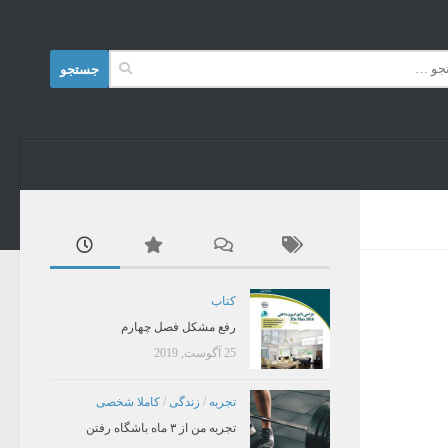
Skip to content
جستجو
برای:
کتاب
رفع مشکل فصل چهارم
25 آگوست, 2019
تجربه
/
زندگی
/
کاملا شخصی
تجربه من از ۳ ماه باشگاه رفتن