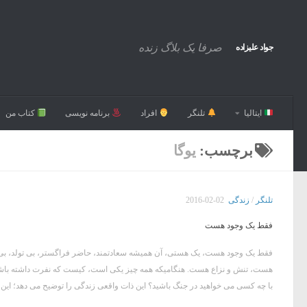
صرفا یک بلاگ زنده
جواد علیزاده
ایتالیا
تلنگر
افراد
برنامه نویسی
کتاب من
برچسب:
یوگا
تلنگر
/
زندگی
2016-02-02
فقط یک وجود هست
فقط یک وجود هست، یک هستی، آن همیشه سعادتمند، حاضر فراگستر، بی تولد، بی
هست، تنش و نزاع هست. هنگامیکه همه چیز یکی است، کیست که نفرت داشته باشد؟
با چه کسی می خواهید در جنگ باشید؟ این ذات واقعی زندگی را توضیح می دهد؛ این 