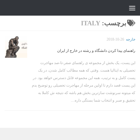
جواد علیزاده
Skip to content
برچسب:
ITALY
خارجه
2018-10-26
راهنمای پیدا کردن دانشگاه و رشته در خارج از ایران
این پست، یک بخش از مجموعه ی راهنمای صفر-تا-صد مهاجرت
تحصیلی به ایتالیا هست. وقتی که همه مطالب کامل شدن، در یک
پست کامل و به ترتیب، همه این مجموعه قابل دسترس خواهد بود. در
این پست قصد دارم تا اولین مرحله از مهاجرت تحصیلی رو توضیح بدم
که میتونه سرنوشت سازترین بخش هم باشه که نتیجه ش کاملا به
تحقیق و صبر و انتخاب شما بستگی داره....