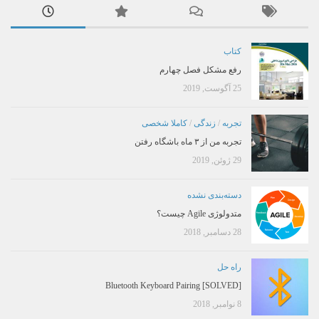
کتاب
رفع مشکل فصل چهارم
25 آگوست, 2019
تجربه
/
زندگی
/
کاملا شخصی
تجربه من از ۳ ماه باشگاه رفتن
29 ژوئن, 2019
دسته‌بندی نشده
متدولوژی Agile چیست؟
28 دسامبر, 2018
راه حل
[SOLVED] Bluetooth Keyboard Pairing
8 نوامبر, 2018