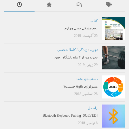
کتاب
رفع مشکل فصل چهارم
25 آگوست, 2019
تجربه
/
زندگی
/
کاملا شخصی
تجربه من از ۳ ماه باشگاه رفتن
29 ژوئن, 2019
دسته‌بندی نشده
متدولوژی Agile چیست؟
28 دسامبر, 2018
راه حل
[SOLVED] Bluetooth Keyboard Pairing
8 نوامبر, 2018