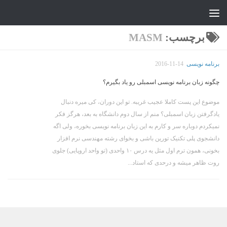
جواد علیزاده
Skip to content
برچسب:
MASM
برنامه نویسی
2016-11-14
چگونه زبان برنامه نویسی اسمبلی رو یاد بگیرم؟
موضوع این پست کاملا عجیب غریبه. تو این دوران، کی میره دنبال
یادگرفتن زبان اسمبلی؟ منم از سال دوم دانشگاه به بعد، هرگز فکر
نمیکردم دوباره سر و کارم به این زبان برنامه نویسی بخوره، ولی اگه
دانشجوی پلی تکنیک تورین باشی و بخوای رشته مهندسی نرم افزار
بخونی، همون ترم اول مثل یه درس ۱۰ واحدی (تو واحد اروپایی) جلوی
روت ظاهر میشه و درحدی که استاد...