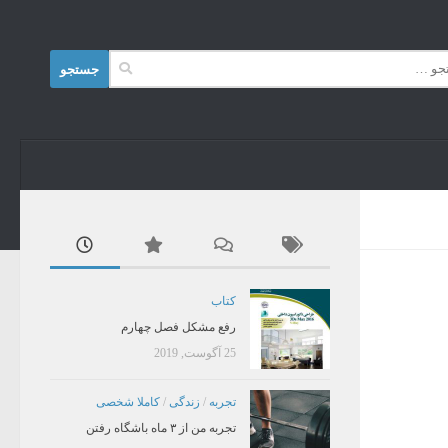
Skip to content
جستجو
برای:
کتاب
رفع مشکل فصل چهارم
25 آگوست, 2019
تجربه
/
زندگی
/
کاملا شخصی
تجربه من از ۳ ماه باشگاه رفتن