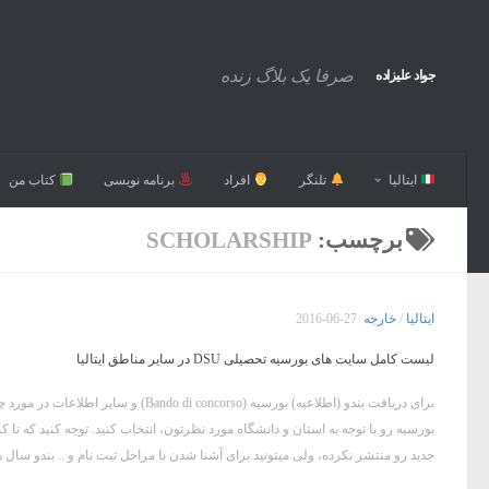
صرفا یک بلاگ زنده
جواد علیزاده
ایتالیا
تلنگر
افراد
برنامه نویسی
کتاب من
برچسب:
SCHOLARSHIP
ایتالیا
/
خارجه
2016-06-27
لیست کامل سایت های بورسیه تحصیلی DSU در سایر مناطق ایتالیا
بورسیه رو با توجه به استان و دانشگاه مورد نظرتون، انتخاب کنید. توجه کنید که تا کن
جدید رو منتشر نکرده، ولی میتونید برای آشنا شدن با مراحل ثبت نام و .. بندو سال ه