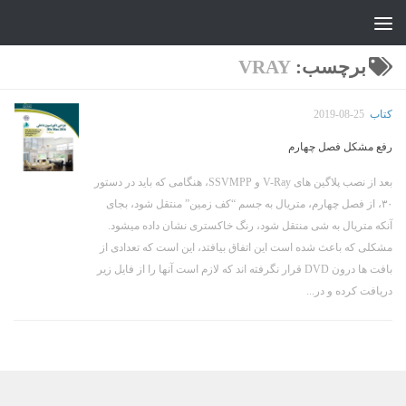
جواد علیزاده
Skip to content
برچسب:
VRAY
کتاب
2019-08-25
رفع مشکل فصل چهارم
بعد از نصب پلاگین های V-Ray و SSVMPP، هنگامی که باید در دستور
۳۰، از فصل چهارم، متریال به جسم “کف زمین” منتقل شود، بجای
آنکه متریال به شی منتقل شود، رنگ خاکستری نشان داده میشود.
مشکلی که باعث شده است این اتفاق بیافتد، این است که تعدادی از
بافت ها درون DVD قرار نگرفته اند که لازم است آنها را از فایل زیر
دریافت کرده و در...