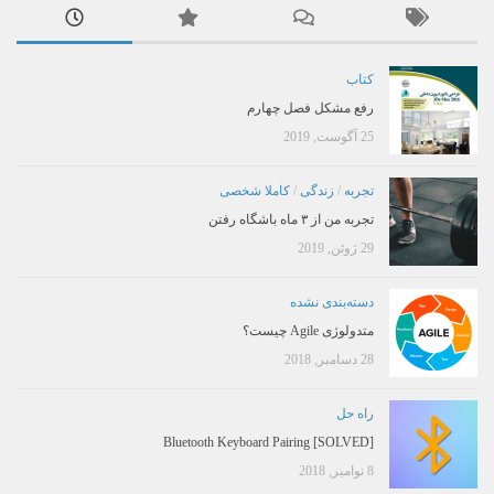
کتاب
رفع مشکل فصل چهارم
25 آگوست, 2019
تجربه
/
زندگی
/
کاملا شخصی
تجربه من از ۳ ماه باشگاه رفتن
29 ژوئن, 2019
دسته‌بندی نشده
متدولوژی Agile چیست؟
28 دسامبر, 2018
راه حل
[SOLVED] Bluetooth Keyboard Pairing
8 نوامبر, 2018