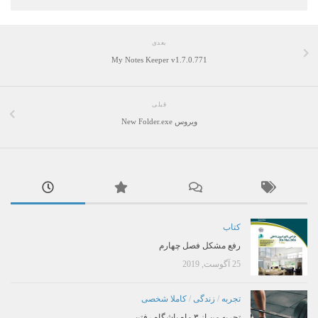
بعدی
My Notes Keeper v1.7.0.771
قبلی
ویروس New Folder.exe
کتاب
رفع مشکل فصل چهارم
25 آگوست, 2019
تجربه
/
زندگی
/
کاملا شخصی
تجربه من از ۳ ماه باشگاه رفتن