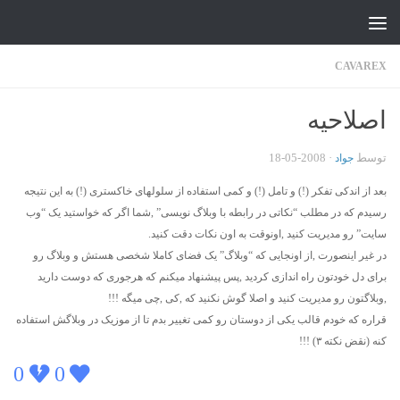
جواد علیزاده
Skip to content
CAVAREX
اصلاحیه
توسط
·
2008-05-18
جواد
بعد از اندکی تفکر (!) و تامل (!) و کمی استفاده از سلولهای خاکستری (!) به این نتیجه
رسیدم که در مطلب “نکاتی در رابطه با وبلاگ نویسی” ,شما اگر که خواستید یک “وب
سایت” رو مدیریت کنید ,اونوقت به اون نکات دقت کنید.
در غیر اینصورت ,از اونجایی که “وبلاگ” یک فضای کاملا شخصی هستش و وبلاگ رو
برای دل خودتون راه اندازی کردید ,پس پیشنهاد میکنم که هرجوری که دوست دارید
,وبلاگتون رو مدیریت کنید و اصلا گوش نکنید که ,کی ,چی میگه !!!
قراره که خودم قالب یکی از دوستان رو کمی تغییر بدم تا از موزیک در وبلاگش استفاده
کنه (نقض نکته ۳) !!!
0
0