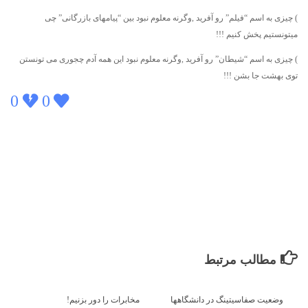
) چیزی به اسم “فیلم” رو آفرید ,وگرنه معلوم نبود بین “پیامهای بازرگانی” چی
میتونستیم پخش کنیم !!!
) چیزی به اسم “شیطان” رو آفرید ,وگرنه معلوم نبود این همه آدم چجوری می تونستن
توی بهشت جا بشن !!!
0
0
مطالب مرتبط
وضعیت صفاسیتینگ در دانشگاهها
مخابرات را دور بزنیم!