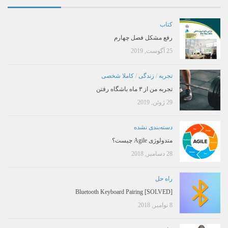
کتاب
رفع مشکل فصل چهارم
25 آگوست, 2019
تجربه
/
زندگی
/
کاملا شخصی
تجربه من از ۳ ماه باشگاه رفتن
29 ژوئن, 2019
دسته‌بندی نشده
متدولوژی Agile چیست؟
28 دسامبر, 2018
راه حل
[SOLVED] Bluetooth Keyboard Pairing
8 نوامبر, 2018