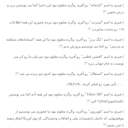
) چیزی به اسم “کتابخانه” رو آفرید ,وگرنه معلوم نبود این دخترا کجا می تونستن برن و
درس بخونن !!!
) چیزی به اسم “اینترنت” رو آفرید ,وگرنه معلوم نبود مردم چجوری این همه اطلاعات
۱۸+ رو بدست میاوردن !!!
) چیزی به اسم “لیگ برتر” رو آفرید ,وگرنه معلوم نبود ما این همه “استعدادهای نشکفته
ی مردمی” رو کجا می تونستیم پرورش بدیم !!!
) چیزی به اسم “افشین قطبی” رو آفرید ,وگرنه معلوم نبود تیم ملی ما رو کی می
تونست به جام جهانی ببره !!!
) چیزی به اسم “استقلال” رو آفرید ,وگرنه معلوم نبود کدوم تیم برنده می شد !!!
…… (این مورد رو فیلتر کردم – ۹۵٫۴٫۲۵)
) چیزی به اسم “Yahoo 360” رو آفرید ,وگرنه معلوم نبود این همه آدم کجا می تونستن
عکساشونو Upload کنن !!!
) چیزی به اسم “تلویزیون” رو آفرید ,وگرنه معلوم نبود ما چجوری می تونستیم از
موفقیتهایی که حاصل دانشمندان ملی و اتفاقات وحشتناکی که توی آمریکا اتفاق میفته
با خبر بشیم !!!