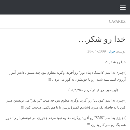
جواد علیزاده
Skip to content
CAVAREX
خدا رو شکر…
توسط
·
2009-04-28
جواد
خدا رو شکر که
) چیزی به اسم “دانشگاه پیام نور” رو آفرید ,وگرنه معلوم نبود چند میلیون دانش آموز
آرزوی لیسانسه شدن رو با خودشون به گور می بردن !!!
…… (این مورد رو فیلتر کردم – ۹۵٫۴٫۲۵)
) چیزی به اسم “موبایل” رو آفرید ,وگرنه معلوم نبود چه مدت “دو نفر” می تونستن صبر
کنن تا به فاصله یک متری (شایدم کمتر) برسن تا با هم یکمی صحبت کنن !!!
) چیزی به اسم “SMS” رو آفرید ,وگرنه معلوم نبود مردم چجوری می تونستن از راه دور
همدیگه رو سر کار بذارن !!!