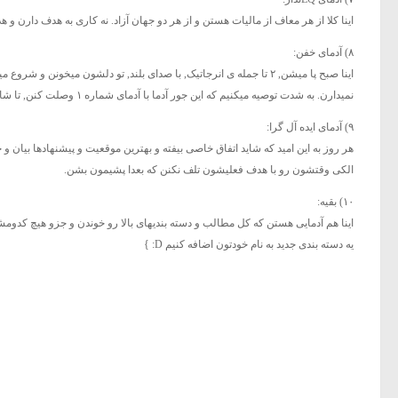
اینا کلا از هر معاف از مالیات هستن و از هر دو جهان آزاد. نه کاری به هدف دارن و هد
۸) آدمای خفن:
اینا صبح پا میشن, ۲ تا جمله ی انرجاتیک, با صدای بلند, تو دلشون می
نمیدارن. به شدت توصیه میکنیم که این جور آدما با آدمای شماره ۱ وصلت کنن, تا شاید خدا لطفی کنه بچشون درست و درمون بشه.
۹) آدمای ایده آل گرا:
هر روز به این امید که شاید اتفاق خاصی بیفته و بهترین موقعیت و پیشنهادها بیان و
الکی وقتشون رو با هدف فعلیشون تلف نکنن که بعدا پشیمون بشن.
۱۰) بقیه:
اینا هم آدمایی هستن که کل مطالب و دسته بندیهای بالا رو خوندن و جزو هیچ کدومش
یه دسته بندی جدید به نام خودتون اضافه کنیم D: }