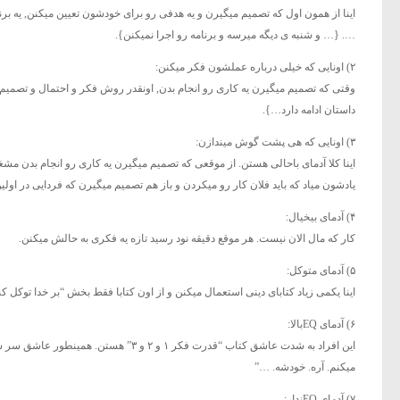
اینا از همون اول که تصمیم میگیرن و یه هدفی رو برای خودشون تعیین میکنن, یه بر
…. {… و شنبه ی دیگه میرسه و برنامه رو اجرا نمیکنن}.
۲) اونایی که خیلی درباره عملشون فکر میکنن:
وقتی که تصمیم میگیرن یه کاری رو انجام بدن, اونقدر روش فکر و احتمال و تصمیم و ع
داستان ادامه دارد…}.
۳) اونایی که هی پشت گوش میندازن:
اینا کلا آدمای باحالی هستن. از موقعی که تصمیم میگیرن یه کاری رو انجام بدن 
یادشون میاد که باید فلان کار رو میکردن و باز هم تصمیم میگیرن که فردایی در اولی
۴) آدمای بیخیال:
کار که مال الان نیست. هر موقع دقیقه نود رسید تازه یه فکری به حالش میکنن.
۵) آدمای متوکل:
اینا یکمی زیاد کتابای دینی استعمال میکنن و از اون کتابا فقط بخش “بر خدا توکل کن
۶) آدمای EQبالا:
این افراد به شدت عاشق کتاب “قدرت فکر 
میکنم. آره. خودشه. …”
۷) آدمای EQندار: