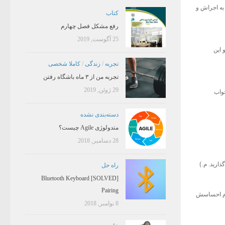
 به اجراش و
کتاب
رفع مشکل فصل چهارم
25 آگوست, 2019
 این
تجربه
/
زندگی
/
کاملا شخصی
تجربه من از ۳ ماه باشگاه رفتن
29 ژوئن, 2019
خواب
دسته‌بندی نشده
متدولوژی Agile چیست؟
28 دسامبر, 2018
ذارید. م.}
راه حل
[SOLVED] Bluetooth Keyboard
Pairing
م. دارم احساسش
8 نوامبر, 2018