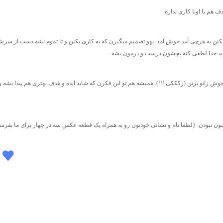
ف هم با اونا کاری نداره.
خونن و شروع میکنن به هرچی آمد خوش آمد. یهو تصمیم میگیرن که یه کاری بکنن و تا تموم نشه دست از سر
 جوش زانو بزنن (زکککی !!!). همیشه هم تو این فکرن که شاید ایده و هدف بهتری هم پیدا بشه و
ون نبودن. {لطفا نام و نشانی خودتون رو به همراه یک قطعه عکس سه در چهار برای ما بفرستی