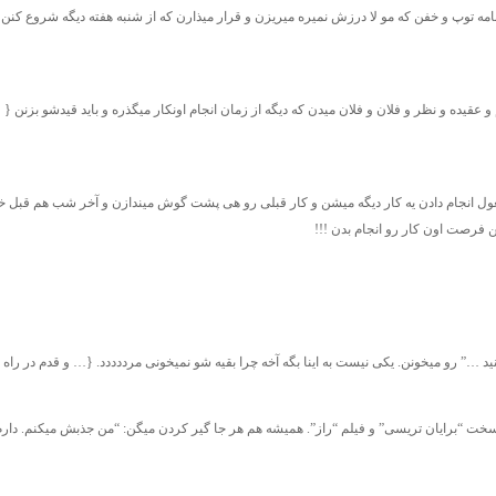
نامه توپ و خفن که مو لا درزش نمیره میریزن و قرار میذارن که از شنبه هفته دیگه شروع کنن
قیده و نظر و فلان و فلان میدن که دیگه از زمان انجام اونکار میگذره و باید قیدشو بزنن { و
مشغول انجام دادن یه کار دیگه میشن و کار قبلی رو هی پشت گوش میندازن و آخر شب هم قبل 
ن فرصت اون کار رو انجام بدن !!!
ید …” رو میخونن. یکی نیست به اینا بگه آخه چرا بقیه شو نمیخونی مرددددد. {… و قدم در راه گ
۱ و ۲ و ۳” هستن. همینطور عاشق سر سخت “برایان تریسی” و فیلم “راز”. همیشه هم هر جا گیر کردن میگن: “من جذبش میکن