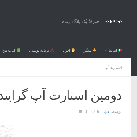
صرفا یک بلاگ زنده
جواد علیزاده
ایتالیا
تلنگر
افراد
برنامه نویسی
کتاب من
استارت آپ
دومین استارت آپ گراین
توسط
·
2016-01-06
جواد