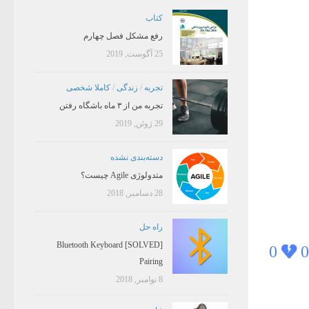
کتاب
رفع مشکل فصل چهارم
25 آگوست, 2019
تجربه
/
زندگی
/
کاملا شخصی
تجربه من از ۳ ماه باشگاه رفتن
29 ژوئن, 2019
دسته‌بندی نشده
متدولوژی Agile چیست؟
28 دسامبر, 2018
راه حل
[SOLVED] Bluetooth Keyboard
0
0
Pairing
8 نوامبر, 2018