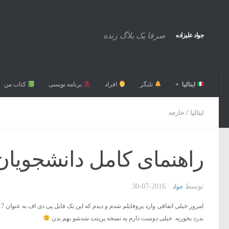
صرفا یک بلاگ زنده
جواد علیزاده
ایتالیا
تلنگر
افراد
برنامه نویسی
کتاب من
/
ایتالیا
خارجه
راهنمای کامل دانشجویان تازه
توسط
·
2016-07-30
جواد
بدرد بخوریه. خیلی دوست دارم یه نسخه پرینت شدشو بهم بدن