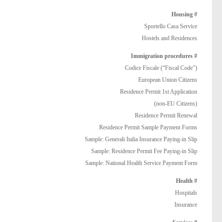
# Housing
Sportello Casa Service
Hostels and Residences
# Immigration procedures
Codice Fiscale (“Fiscal Code”)
European Union Citizens
Residence Permit 1st Application
(non-EU Citizens)
Residence Permit Renewal
Residence Permit Sample Payment Forms
Sample: Generali Italia Insurance Paying-in Slip
Sample: Residence Permit Fee Paying-in Slip
Sample: National Health Service Payment Form
# Health
Hospitals
Insurance