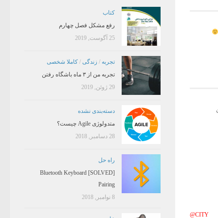
کتاب
رفع مشکل فصل چهارم
25 آگوست, 2019
تجربه
/
زندگی
/
کاملا شخصی
تجربه من از ۳ ماه باشگاه رفتن
29 ژوئن, 2019
دسته‌بندی نشده
متدولوژی Agile چیست؟
28 دسامبر, 2018
راه حل
[SOLVED] Bluetooth Keyboard
Pairing
8 نوامبر, 2018
@CITY