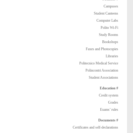
Campuses
Student Canteens
Computer Labs
Polito Wi-Fi
Study Rooms
Bookshops
Faxes and Photocopies
Libraries
Politecnico Medical Service
Polincontri Association
Student Associations
# Education
Credit system
Grades
Exams’ rules
# Documents
Certificates and self-declarations