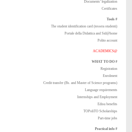
Documents’ legalization
Certificates
# Tools
The student identification card (tessera studenti)
Portale della Didattica and Sid@home
Polito account
@ACADEMICS
# WHAT TO DO
Registration
Enrolment
Credit transfer (Bs. and Master of Science programs)
Language requirements
Internships and Employment
Edisu benefits
TOPoliTO Scholarships
Part-time jobs
# Practical info