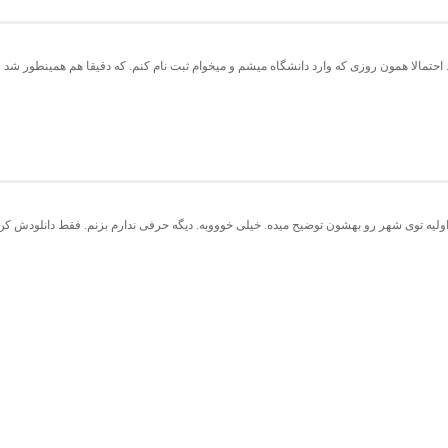
احتمالا همون روزی که وارد دانشگاه میشم و میخوام ثبت نام کنم. که دقیقا هم همینطور شد
ی اولیه توی شهر رو بهشون توضیح میده. خیلی خوووبه. دیگه حرفی ندارم بزنم. فقط دانلودش کن