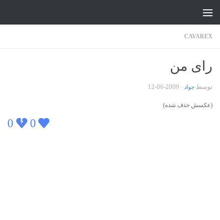
جواد علیزاده
Skip to content
CAVAREX
رای من
توسط
·
2009-06-12
جواد
(عکسش حذف شده)
0
0