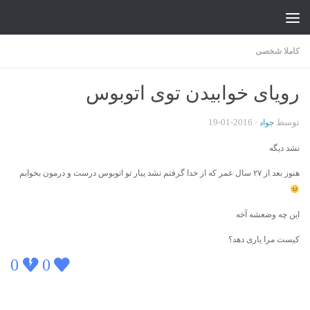
جواد علیزاده
Skip to content
کاملا شخصی
رویای خوابیدن توی اتوبوس
توسط
·
2016-01-19
جواد
نشد دیگه
هنوز بعد از ۲۷ سال عمر که از خدا گرفتم نشد یبار تو اتوبوس درست و درمون بخوابم
این چه وضعشه آخه
کیست مرا یاری دهد؟
0
0