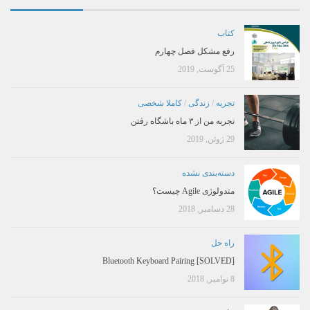
کتاب
رفع مشکل فصل چهارم
25 آگوست, 2019
تجربه
/
زندگی
/
کاملا شخصی
تجربه من از ۳ ماه باشگاه رفتن
29 ژوئن, 2019
دسته‌بندی نشده
متدولوژی Agile چیست؟
28 دسامبر, 2018
راه حل
[SOLVED] Bluetooth Keyboard Pairing
8 نوامبر, 2018