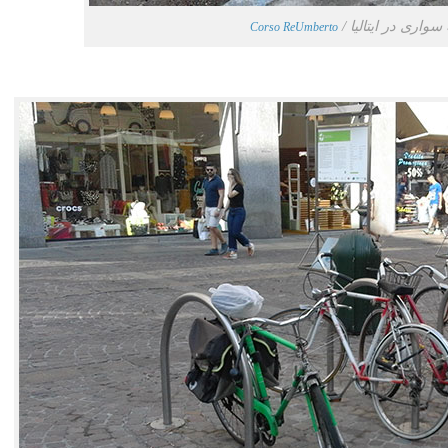
واری در ایتالیا /
Corso ReUmberto