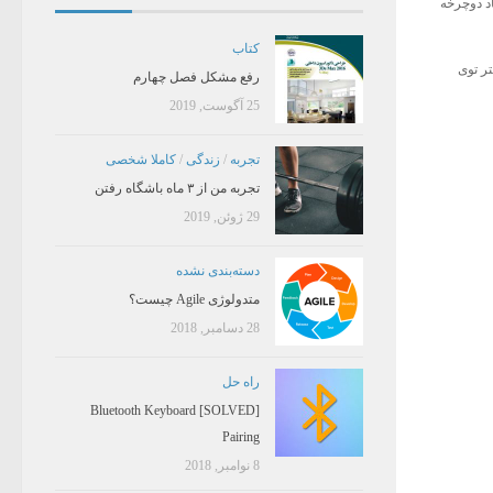
د دوچرخه
کتاب
تر توی
رفع مشکل فصل چهارم
25 آگوست, 2019
تجربه
/
زندگی
/
کاملا شخصی
تجربه من از ۳ ماه باشگاه رفتن
29 ژوئن, 2019
دسته‌بندی نشده
متدولوژی Agile چیست؟
28 دسامبر, 2018
راه حل
[SOLVED] Bluetooth Keyboard
Pairing
8 نوامبر, 2018