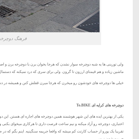
فرهنگ دوچرخه س
ولی تورینی ها یه شبه دوچرخه سوار نشدن که هرجا بخوان برن با دوچرخه برن و اص
ماشین زیاده و هم قیمتای ارزون تا گرون. ولی برای سری که درد نمیکنه که دستمال نمیبندن {۱}. میشه گفت تو هر خونه ای یه دوچرخه پیدا میشه که از
خیلی ها دوچرخه های خودشون رو میخرن که هرجا میرن قفلش کنن و همیشه در دست
دوچرخه های کرایه ای To.BIKE
یکی از بهترین ایده های این شهر هوشمند همین دوچرخه های اجاره ای هستن. این
اعتباری، دوچرخه رو آزاد میکنه و نیم ساعت فرصت داری تا هرکاری میخوای بکنی و 
جریمه شدن نرسی.