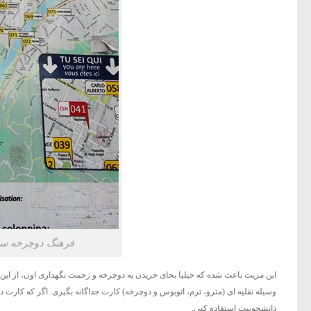
فرهنگ دوچرخه سواری
این مزیت باعث شده که خیلیا بجای خریدن یه دوچرخه و زحمت نگهداری اون، از این 
وسیله نقلیه ای (مترو، ترم، اتوبوس و دوچرخه) کارت جداگانه بگیری. اگر که کارت
دانشجوییت استفاده کنی.