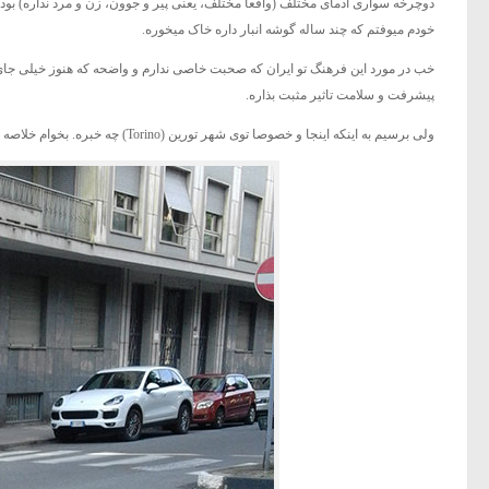
دوچرخه سواری آدمای مختلف (واقعا مختلف، یعنی پیر و جوون، زن و مرد نداره) بو
خودم میوفتم که چند ساله گوشه انبار داره خاک میخوره.
خب در مورد این فرهنگ تو ایران که صحبت خاصی ندارم و واضحه که هنوز خیلی جای ک
پیشرفت و سلامت تاثیر مثبت بذاره.
ولی برسیم به اینکه اینجا و خصوصا توی شهر تورین (Torino) چه خبره. بخوام خلاصه ش کنم باید بگم که همیشه و همه جا دوچرخه پیدا میشه. نمونه هاشو ببین تا بقیشو بگم.