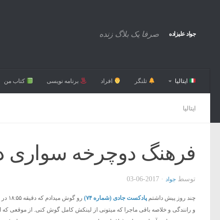
صرفا یک بلاگ زنده
جواد علیزاده
ایتالیا
تلنگر
افراد
برنامه نویسی
کتاب من
ایتالیا
فرهنگ دوچرخه سواری در ا
توسط
·
2017-06-03
جواد
چند روز پیش داشتم
پادکست جادی (شماره ۷۴)
رو گو
و رانندگی و خلاصه باقی ماجرا که میتونی از لینکش کامل گوش کنی. از موقعی که 