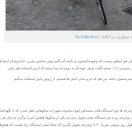
واری در ایتالیا /
Via Teofilo Rossi
لن هم اینطور نیست که وضع مالیشون بد باشه که بگیم نتونن ماشین بخرن. خداروشکر اینجا هم
ش استفاده هم بکنن.
رسشون باشه. من هم که جزو سایر خیلی ها هستم، از روش پایین استفاده میکنم.
 دوچرخه ها توی ایستگاه هایی مشخص (توی محدوده شهر) به سکوهایی قفل شدن که با نگهداش
دوچرخه رو به هر ایستگاه بعدی تحویل بدی (به یکی از سکوها قفلش کنی)، وگرنه به ازای هر 
تقریبا یک یورو از حساب کارتت کم میشه که واقعا جریمه سنگینیه. اینم بگم که در طول روز میتونی تقریبا ۲۰ تا دوچرخه تحویل بگیری که عملا اینقدر ایستگاه زیاد