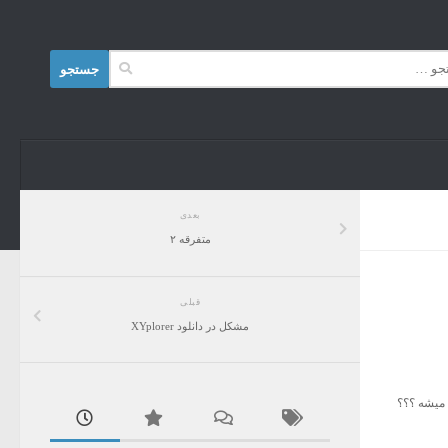
Skip to content
جستجو
برای:
بعدی
متفرقه ۲
قبلی
مشکل در دانلود XYplorer
 میشه ,به اندازه قیمت یک SMS روی قبضتنون اضافه میشه ؟؟؟