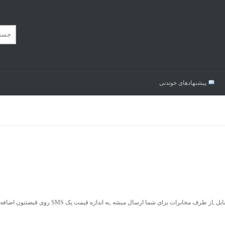
پیشنهاد‌های خوندنی
۱- میدونستید که در ازای هر ۳تا Delivery Report که بعد از رسیدن SMS به طرف مقابل ,از طرف مخابرات برای شما ارسال