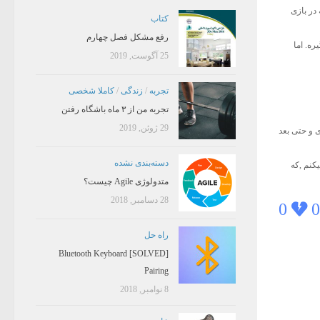
در بازی
کتاب
رفع مشکل فصل چهارم
رو بگیره. اما
25 آگوست, 2019
تجربه
/
زندگی
/
کاملا شخصی
تجربه من از ۳ ماه باشگاه رفتن
29 ژوئن, 2019
به احتمال ۹۹% در دوران میانسالی ,پیری و حتی بعد
دسته‌بندی نشده
هوای این مدت خیلی تناسب داره. پس من همینجا ,از مسئولین “شبکه ۱” تقاضا میکنم ,که
متدولوژی Agile چیست؟
28 دسامبر, 2018
0
0
راه حل
[SOLVED] Bluetooth Keyboard
Pairing
8 نوامبر, 2018