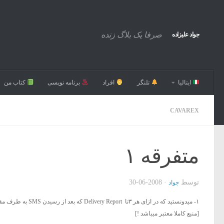
صرفا یک بلاگ زنده
جواد علیزاده
ایتالیا
تلنگر
افراد
برنامه نویسی
کتاب من
CAVAREX
متفرقه ۱
توسط
·
2008-06-30
جواد
[منبع کاملا معتبر میباشد !]