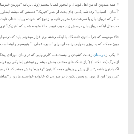
۲- همه میدونن که من اهل فوتبال و اینجور قضایا نیستم (ولی برنامه “دوربین خبرسا
“آلمان – اسپانیا” زده شد ,کمی جای بحث از نظر “فیزیک” هستش که میشه اینطور
خب مثل اینکه دروازه بان درسش زیاد خوب نبوده. حالا متوجه شدید که “فیزیک” توی 
حالا میفهمم که چرا ما توی دانشگاه ,با اینکه رشته نرم افزار میخونم ,باید که درس
چون ممکنه که یه روزی بخوایم برنامه ای برای “سیره عملی ..” بنویسیم و اونجاست که با
۳- یکی از
دوستان
از مرگ (خدا نکنه !) )’ ,از شبکه های مختلف پخش میشد رو نوشتن ,اما یکی رو فر
“هر روز” این کارتون رو پخش بکنن تا در صورتی که خانواده خواستند ما رو از “تماشا