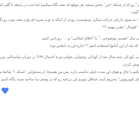
ز” رو که از شبکه “خبر” پخش میشه ,هر موقع که بشه نگاه میکنم) ,اما خب در رابطه با گلی که 
 گفت:
– اگر که دروازه بان با سرعت ۱٫۵ متر بر ثانیه و از نوع کند شونده و یا با شتاب ثابت ۱ به سوی بازیکن حرکت میکرد ,میتونست زودتر از اینکه به توپ ضربه ای وارد بشه ,توپ 
“فوتبال” چقدر مهمه ؟!!
هایی مثل “تفسیر موضوعی ..” یا “اخلاق اسلامی” و … رو پاس کنیم.
ید از این کتابها استفاده کنیم !!! (تازه این یه دلیلش بود)
زحمت کشیدن و لیست همه کارتونهایی که در زمان ‘نوزادی ,بچگی ,کودکی ,چند سال بعد از کودکی ,نوجوانی ,جوانی (و 
اموش کردن.
اگه یادتون باشه ,۲ سال پیش ,روزهای جمعه کارتون “رفوزه” پخش میشد که فکر میکنم با حال و 
ی تلویزویون” محروم کنند ,حداقل بتونیم این برنامه رو که در وصف ما ساخته شده ,نگاه کنیم.