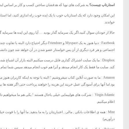
استارتاپ چیست؟
به شرکت های نوپا که هدفشان ساختن کسب و کار بر اساس اید
این امکان وجود دارد که یک استارتاپ خوب با یک ایده خوب راه اندازی کنید، اما استار
خواندند.
حالا از خودتان سوال کنید،اگر یک سرمایه گذار بودید … آیا روی این ایده ها سرمایه 
Facebook : دنیا هنوز به یک Myspace و iendster
اجتماعی و هر فرد دیگری از آن پس خواستار عضو شدن در آن خواهد شد چون دانشجو
Dropbox : ما یک سایت اشتراک گذاری فایل درست میکنیم البته بازار آن اشب
کند. سایت ما فقط یک کار انجام میدهد و آنرا هم خوب انجام میدهد سپس شما تمام دو
Amazon : ما به صورت آنلاین کتاب میفروشیم ! البته با توجه به اینکه کاربران 
بود.اما آنها برای آسودگی عمل خریند این هزینه را خواهند پرداخت حتی اگر هفته ها 
Virgin Atlantic : شرکت های هواپیمایی خیلی باحال هستند ! یکی هم ما می
اعلام میکنیم.
Mint : همه ی اطلاعات بانکی , مالی , اعتباریتان را به ما بدهید, ما آنها را با 
درآوریم)