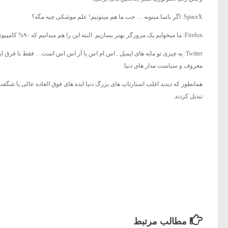
SpaceX: اگر ناسا میتونه … خب ما هم میتونیم! علم موشکی چیه مگه؟
Firefox: ما میخوایم یک مرورگر بهتر بسازیم. البته این را هم میدانیم که ۹۰% کامپیوتر های دنیا یکی دارند… آن هم مجانی.
Twitter: یه چیزی تو مایه های ایمیل , اس ام اس یا آر اس اس است… فقط با فر
معروف و سیاست مدار های دنیا.
همانطور که دیدید اغلب استارتاپ های بزرگ دنیا ایده های فوق العاده عالی یا شگفت ا
تبدیل کردند
مطالب مرتبط