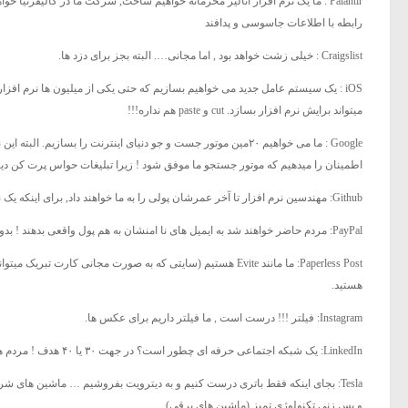
Palantir : ما یک نرم افزار آنالیز محرمانه خواهیم ساخت, شرکت ما در کالیفرن
رابطه با اطلاعات جاسوسی و پدافند
Craigslist : خیلی زشت خواهد بود , اما مجانی…. البته بجز برای دزد ها.
iOS : یک سیستم عامل جدید می خواهیم بسازیم که حتی یکی از میلیون ها نرم اف
میتواند برایش نرم افزار بسازد. cut و paste هم نداره!!!
Google : ما می خواهیم ۲۰مین موتور جست و جو دنیای اینترنت را بسا
اطمینان را میدهیم که موتور جستجو ما موفق شود ! زیرا تبلیغات حواس پرت کن دیگه
Github: مهندسین نرم افزار تا آخر عمرشان پولی را به ما خواهند داد, برای اینکه یک نرم افزار مجانی بسازند با یک نرم افزار مجانی دیگر!!
PayPal: مردم حاضر خواهند شد به ایمیل های نا امنشان به هم پول واقعی بدهند ! بدون هیچگونه پشتیبانی مالی و با نام های مستعار باحال ۲۰ کاراکتری.
Paperless Post: ما مانند Evite هستیم (سایتی که به صورت مجانی ک
هستید.
Instagram: فیلتر !!! درست است , ما فیلتر داریم برای عکس ها.
LinkedIn: یک شبکه اجتماعی حرفه ای چطور است؟ در جهت ۳۰ یا ۴۰ هدف ! مردم هر ۵ سال یکبار از پروفایلشان استفاده خواهند کرد, آن هم فقط برای کاریابی.
Tesla: بجای اینکه فقط باتری درست کنیم و به دیترویت بفروشیم … ماشین های شر
و پس زنی تکنولوژی تمیز (ماشین های برقی)