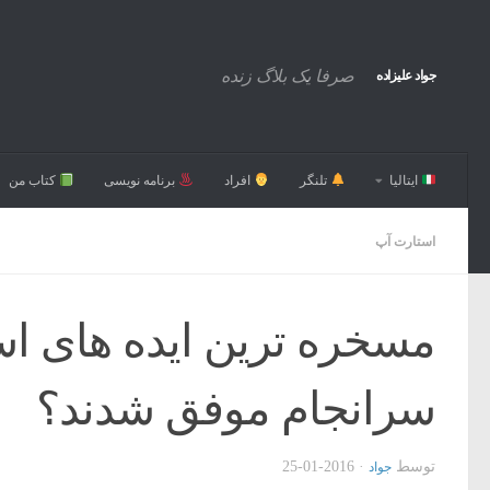
صرفا یک بلاگ زنده
جواد علیزاده
ایتالیا
تلنگر
افراد
برنامه نویسی
کتاب من
استارت آپ
مسخره ترین ایده های است
سرانجام موفق شدند؟
توسط
·
2016-01-25
جواد