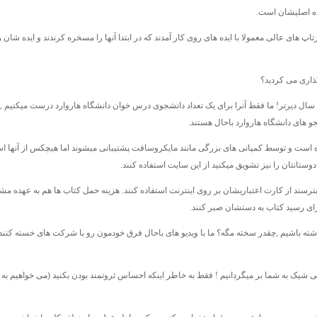
ه اصلیشان است.
تاپ های عالی معمولا با ایده های روی کار آمدند که در ابتدا آنها را مسخره کرندند و ایده شان
گذاری می کردید؟
Fr دیگر احتیاج دارد البته با تفاوت چند سال دیرتر! ما فقط آنرا برای یک تعداد دانشجوی درس خوان دانشگاه هاروارد درست میکنیم
 های دانشگاه هاروارد باحال هستند.
اع شده است و توسط کمپانی های بزرگی مانند مایکروسافت پشتیبانی میشوند اما هیچکس از آنها ا
ستانتان را نیز تشویق میکنید از این سایت استفاده کنند.
هنوز میترسند از کارت اعتباریشان بر روی اینترنت استفاده کنند. هزینه حمل کتاب ها هم به عهده م
برای رسید کتاب به دستشان صبر کنند.
خواهیم داشته باشیم ,چقدر سخته مگه؟ ما با ویدیو های باحال فرق خودمون رو با شرکت های خسته کنند
فونت خیلی شیک به شما بر میگردانیم ! فقط به خاطر اینکه احساس ثروتمند بودن بکنید (می خواهیم ب