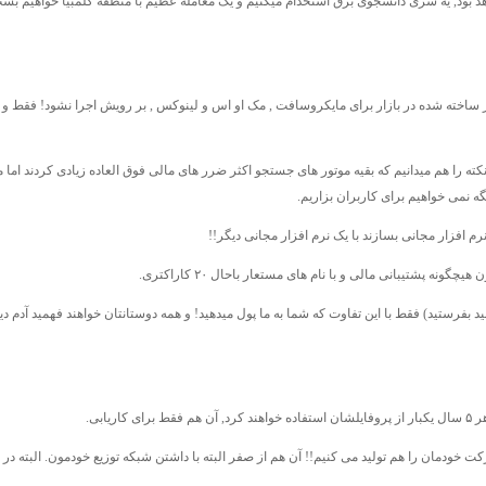
یا خواهد بود, یه سری دانشجوی برق استخدام میکنیم و یک معامله عظیم با منطقه کلمبیا خواهیم بس
زار ساخته شده در بازار برای مایکروسافت , مک او اس و لینوکس , بر رویش اجرا نشود! فقط و 
زیم. البته این نکته را هم میدانیم که بقیه موتور های جستجو اکثر ضرر های مالی فوق العاده زیادی کردند اما م
 نمی خواهیم برای کاربران بزاریم.
ارت تبریک میتوانید بفرستید) فقط با این تفاوت که شما به ما پول میدهید! و همه دوستانتان خواهند فهمید آدم دی
کت خودمان را هم تولید می کنیم!! آن هم از صفر البته با داشتن شبکه توزیع خودمون. البته در 