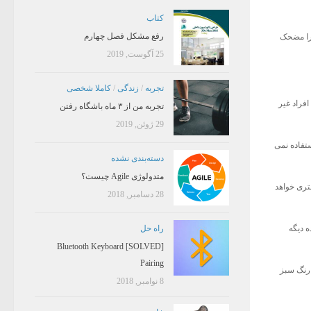
کتاب
رفع مشکل فصل چهارم
 را مضحک
25 آگوست, 2019
تجربه
/
زندگی
/
کاملا شخصی
 , افراد غیر
تجربه من از ۳ ماه باشگاه رفتن
29 ژوئن, 2019
ستفاده نمی
دسته‌بندی نشده
متدولوژی Agile چیست؟
شتری خواهد
28 دسامبر, 2018
ه دیگه
راه حل
[SOLVED] Bluetooth Keyboard
Pairing
ه رنگ سبز
8 نوامبر, 2018