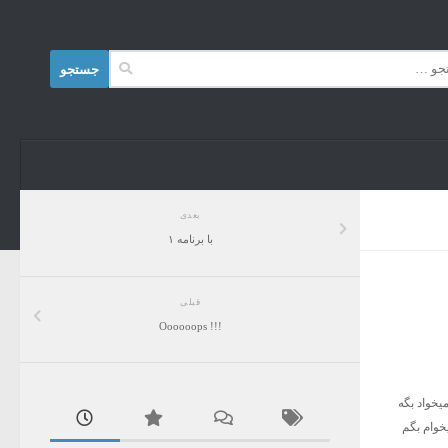
Skip to content
جستجو
برای:
بعدی
با برنامه ۱
قبلی
!!! Oooooops
 و باز هم میخواستم بگم که میخواد بگه
 که میخوام بگم