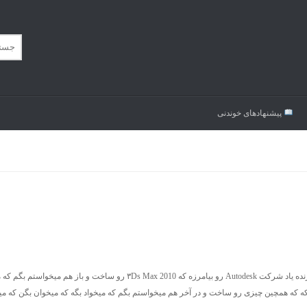
پیشنهاد‌های خوندنی
میخواستم بگم که میخواد بگه که میخوان بگن که میخوام بگم که خدا پدر و مادر این زنده یاد شرکت Autodesk رو بیامرزه که ۳Ds Max 2010 رو ساخت
خوام بگم که خدا پدر و مادر این زنده یاد BitTorrent رو بیامرزه که که همچین چیزی رو ساخت و در آخر هم میخواستم بگم که میخواد بگه که میخوان بگن