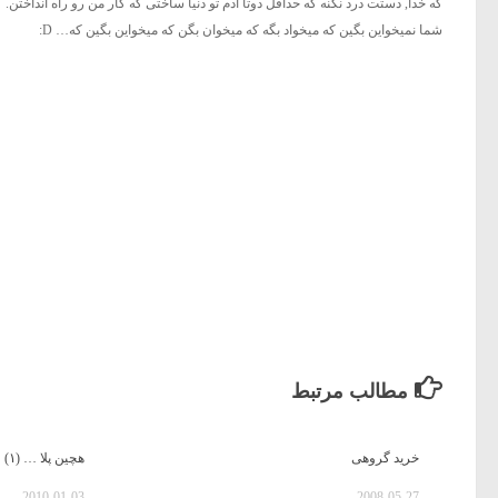
که خدا, دستت درد نکنه که حداقل دوتا آدم تو دنیا ساختی که کار من رو راه انداختن.
شما نمیخواین بگین که میخواد بگه که میخوان بگن که میخواین بگین که… D:
مطالب مرتبط
خرید گروهی
هچین پلا … (۱)
2010-01-03
2008-05-27