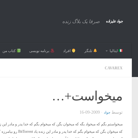
صرفا یک بلاگ زنده
جواد علیزاده
ایتالیا
تلنگر
افراد
برنامه نویسی
کتاب من
CAVAREX
میخواست+…
توسط
·
2009-09-16
جواد
که میخوان بگن که می