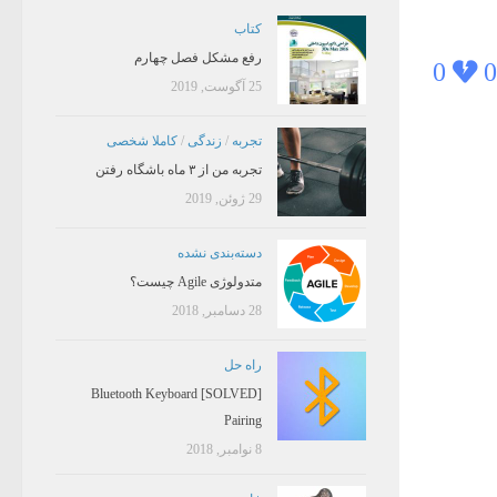
کتاب
رفع مشکل فصل چهارم
0
0
25 آگوست, 2019
تجربه
/
زندگی
/
کاملا شخصی
تجربه من از ۳ ماه باشگاه رفتن
29 ژوئن, 2019
دسته‌بندی نشده
متدولوژی Agile چیست؟
28 دسامبر, 2018
راه حل
[SOLVED] Bluetooth Keyboard
Pairing
8 نوامبر, 2018