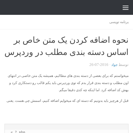
جواد علیزاده
Skip to content
برنامه نویسی
نحوه اضافه کردن یک متن خاص بر
اساس دسته بندی مطلب در وردپرس
توسط
·
2016-07-26
جواد
میخواستم که برای بعضی از دسته بندی های مطالبم، همیشه یک متن خاصی در انتهای
اون مطلب و دسته بندی قرار بدم که توی وردپرس باید یکم قالب رو دستکاری کرد و
بهش کد اضافه کرد. اما اینکه چه کدی دقیقا میگم.
قبل از هرچیز باید بدونیم که دسته ای که میخوایم اضافه کنیم، اسمش چی هست. یعنی
< ? php
