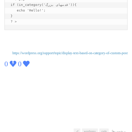
if (in_category('قدمهای بزرگ')){

   echo 'Hello!';

}

? >
https://wordpress.org/support/topic/display-text-based-on-category-of-custom-post
0
0
برچسب‌ها:
code
wordpress
کد