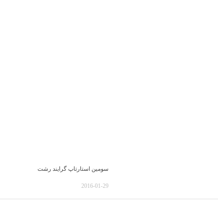
سومین استارتاپ گرایند رشت
2016-01-29