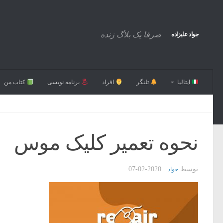
صرفا یک بلاگ زنده
جواد علیزاده
ایتالیا
تلنگر
افراد
برنامه نویسی
کتاب من
نحوه تعمیر کلیک موس
توسط
·
2020-02-07
جواد