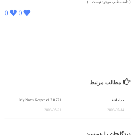
(ادامه مطلب موجود نیست…)
0
0
مطالب مرتبط
خداحافظ…
My Notes Keeper v1.7.0.771
2008-05-21
2008-07-14
دیدگاهتان را بنویسید