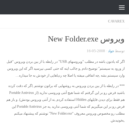
جواد علیزاده
Skip to content
CAVAREX
ویروس New Folder.exe
توسط
·
2008-05-16
جواد
اگر که یادتون باشه در مطلب “ویروسهای USB” در رابطه با از بین بردن ویروس “قبل
از ورود به سیستم” توضیح دادم ,و جالب اینه که حتی کسی نپرسید اگر که این ویروس
وارد سیستم بشه ,چه اتفاقی میفته یا اصلا چه ردپاهایی از خودش به جا میذاره…
*** در رابطه با از بین بردن ویروس به روشهایی که براتون نوشتم ,اگر که دقت کرده
باشید فرض رو بر این گرفتم که شما هیچ آنتی ویروسی ندارید (از Portable Antivirus
هم فقط برای دیدن فایلهای Hidden استفاده کردم ,نه از آنتی ویروس بودنش). و باز هم
فرض رو بر این میگیریم که شما آنتی ویروسی ندارید ,به جز Portable Antivirus این
مطلب رو مخصوص ویروس معروف “New Folder.exe” نوشتم که پیشنهاد میکنم
,بخونیدش.