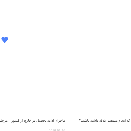
 که انجام میدهیم علاقه داشته باشیم؟
ماجرای ادامه تحصیل در خارج از کشور – مرحله
2016-01-16