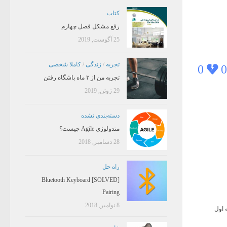
کتاب
رفع مشکل فصل چهارم
25 آگوست, 2019
تجربه
/
زندگی
/
کاملا شخصی
0
0
تجربه من از ۳ ماه باشگاه رفتن
29 ژوئن, 2019
دسته‌بندی نشده
متدولوژی Agile چیست؟
28 دسامبر, 2018
راه حل
[SOLVED] Bluetooth Keyboard
Pairing
8 نوامبر, 2018
 اول