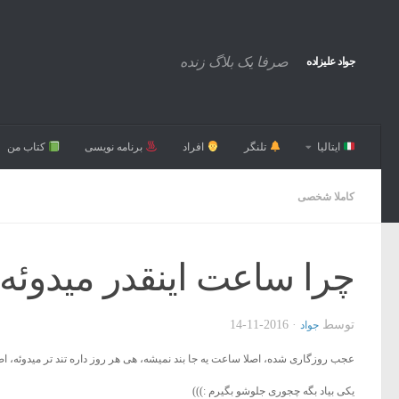
صرفا یک بلاگ زنده
جواد علیزاده
ایتالیا
تلنگر
افراد
برنامه نویسی
کتاب من
کاملا شخصی
چرا ساعت اینقدر میدوئه
توسط
·
2016-11-14
جواد
عجب روزگاری شده، اصلا ساعت یه جا بند نمیشه، هی هر روز داره تند تر میدوئه، ا
یکی بیاد بگه چجوری جلوشو بگیرم :)))