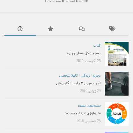
How to run JFlex and JavaCUP
کتاب
رفع مشکل فصل چهارم
25 آگوست, 2019
تجربه
/
زندگی
/
کاملا شخصی
تجربه من از ۳ ماه باشگاه رفتن
29 ژوئن, 2019
دسته‌بندی نشده
متدولوژی Agile چیست؟
28 دسامبر, 2018