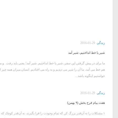
زندگی
2016-01-29
شیر یا خط انداختیم، شیر آمد
ما برای در پیش گرفتن این سفر، شیر یا خط انداختیم. شیر آمد؛ یعنی باید رفت . و 
هم خط می آمد، ما آن را شیر می دیدیم و به راه می افتادیم. انسان میزان همه چیز 
خواستیم اینگونه باشد...
زندگی
2016-01-29
هفت پیام فرح بخش (۹ بهمن)
۱ مشکلات را نه آن‌قدر بزرگ کن که تمام وجودت را فرا بگیرند، نه آن‌قدر کوچک که ن