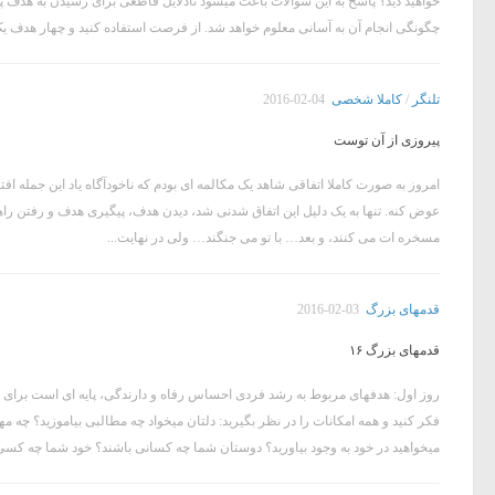
خواهید دید؟ پاسخ به این سوالات باعث میشود تادلایل قاطعی برای رسیدن به هدف پیدا ک
چگونگی انجام آن به آسانی معلوم خواهد شد. از فرصت استفاده کنید و چهار هدف یک 
تلنگر
/
کاملا شخصی
2016-02-04
پیروزی از آن توست
امروز به صورت کاملا اتفاقی شاهد یک مکالمه ای بودم که ناخودآگاه یاد این جمله افتا
عوض کنه. تنها به یک دلیل این اتفاق شدنی شد، دیدن هدف، پیگیری هدف و رفتن راهی
مسخره ات می کنند، و بعد… با تو می جنگند… ولی در نهایت...
قدمهای بزرگ
2016-02-03
قدمهای بزرگ ۱۶
فکر کنید و همه امکانات را در نظر بگیرید: دلتان میخواد چه مطالبی بیاموزید؟ چه مه
میخواهید در خود به وجود بیاورید؟ دوستان شما چه کسانی باشند؟ خود شما چه کسی میخواهی