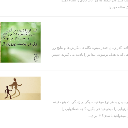
نید. اگر بدانید که چرا باید کاری را انجام دهید،
ساله خود را...
دم. گذر زمان چقدر میتونه نگاه ها، نگرش ها و نتایج رو
 که به هدف برسونه. ابتدا تو را نادیده می گیرند، سپس
روز اول: هدفهای مربوط به رشد فردی احساس رفاه و دارندگی، پایه ای است برای رسیدن به هر نوع موفقیت دیگر در زندگی. ۱- پنج دقیقه
ارتهایی را میخواهید فرا بگیرید؟ چه خصلتهایی را
د باشدی؟ ۲- برای...