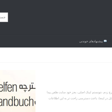
پیشنهاد‌های خوندنی
چ زدم، نتونستم لینک اصلی، بجز خود سایت هلفن پیدا
یل در اینجا، باعث دسترسی راحت تر به این اطلاعات