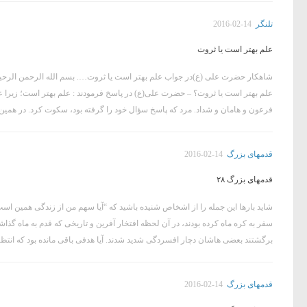
تلنگر
2016-02-14
علم بهتر است یا ثروت
شاهکار حضرت علی (ع)در جواب علم بهتر است یا ثروت…. بسم الله الرحمن الرحیم
علم بهتر است یا ثروت؟ – حضرت علی(ع) در پاسخ فرمودند : علم بهتر است؛ زیرا ع
فرعون و هامان و شداد. مرد که پاسخ سؤال خود را گرفته بود، سکوت کرد. در همین 
قدمهای بزرگ
2016-02-14
قدمهای بزرگ ۲۸
شاید بارها این جمله را از اشخاص شنیده باشید که “آیا سهم من از زندگی همین است؟
سفر به کره ماه کرده بودند، در آن لحظه افتخار آفرین و تاریخی که قدم به ماه گذاش
برگشتند بعضی هاشان دچار افسردگی شدید شدند. آیا هدفی باقی مانده بود که انتظا
قدمهای بزرگ
2016-02-14