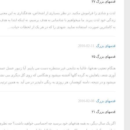
قدمهای بزرگ ۲۷
لذت و شادی را فراموش مکنید. در نظر بسیاری از اشخاص، هدفگذاری به این معنی ا
زندگی خود لذت ببرند. ما میخواهیم با شادمانی به هدف برسیم، نه اینکه ابتدا به هد
به کاملترین صورت، استفاده نمایید. شهدی را که در هر یک از لحظات حیات،...
قدمهای بزرگ
2016-02-11
قدمهای بزرگ ۲۵
هنگام تعقیب هدفها، غالبا به نتایجی غیر منتظره دست می یابیم. آیا زنبور عسل عمدا 
آوری شعد، پاهایش به گرده گلها آغشته میشود و هنگامی که روی گل دیگری می نشی
میشود و در نتیجه، دامنه کوهسار، هر روزی به رنگی دلپذیر در می آید. به همین ترتیب
قدمهای بزرگ
2016-02-08
قدمهای بزرگ ۲۱
اگر یک سال دیگر، به همه هدفهای خود برسید چه احساسی خواهید داشت؟ چه نظری نس