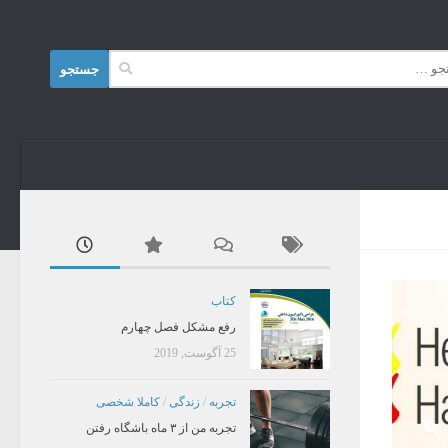
Skip to content
جستجو
برای:
کتاب
رفع مشکل فصل چهارم
25 آگوست, 2019
تجربه
/
زندگی
/
کاملا شخصی
تجربه من از ۳ ماه باشگاه رفتن