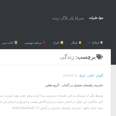
صرفا یک بلاگ زنده
جواد علیزاده
ایتالیا
تلنگر
افراد
برنامه نویسی
کتاب من
برچسب:
زندگی
آلمان
/
کتاب
/
لینک
2018-06-15
دفترچه راهنمای تحصیل در آلمان – گروه هلفن
توسط یکی از دوستان به این دفترچه دسترسی پیدا کردم و هر چقدر توی اینترنت سر
کنم. مالکیت این فایل در اختیار سایت و سازندگانش هست و امیدوارم انتشار این فا
بشه. لینک دانلود “دفترچه راهنمای تحصیل در آلمان Helfen Handbuch” 52