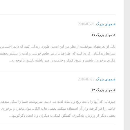
قدمهای بزرگ
2016-07-28
قدمهای بزرگ ۴۱
یکی از تعریفهای موفقیت از نظر من این است: طوری زندگی کنید که دایما احساس لذت
شرایط زندگیتان، کاری کنید که اطرافیانتان نیز طعم خوشی و لذت را بیشتر بچشند تا
فکری برخوردار باشید و شوق کمک و خدمت در سر داشته باشید. با توجه به...
قدمهای بزرگ
2016-02-22
قدمهای بزرگ ۳۴
چیزهایی که آنها را باعث رنج و یا مایه لذت می دانید، سرنوشت شما را شکل میده
خاصی را فراگرفته و از آن استفاده میکند. بعضی ها به الکل، مواد مخدر، و پرخوری پناه
بعضی دیگر از ورزش، یادگیری، گفتگو، کمک به دیگران و یا ایجاد دگرگونیها...