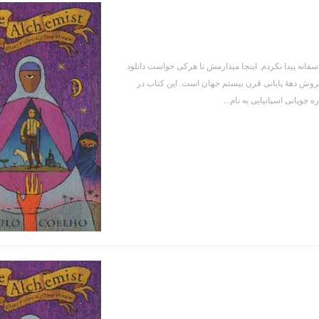
سفانه پیدا نکردم. اینجا میذارمش تا هرکی خواست دانلود
رفروش دههٔ پایانی قرن بیستم جهان است. این کتاب در