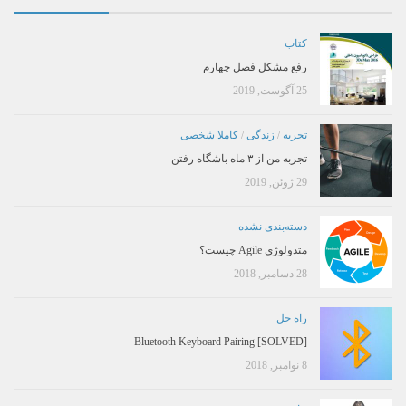
کتاب
رفع مشکل فصل چهارم
25 آگوست, 2019
تجربه
/
زندگی
/
کاملا شخصی
تجربه من از ۳ ماه باشگاه رفتن
29 ژوئن, 2019
دسته‌بندی نشده
متدولوژی Agile چیست؟
28 دسامبر, 2018
راه حل
[SOLVED] Bluetooth Keyboard Pairing
8 نوامبر, 2018