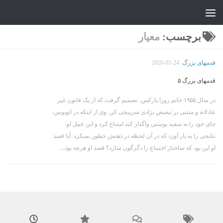
جواد علیزاده
Skip to content
برچسب:
معیار
قدمهای بزرگ
2016-01-24
قدمهای بزرگ ۵
در سال ۱۹۵۵ خانم روزا پارکس، تصمیم گرفت که از یک قانون غیر
عادلانه و مبتنی بر تبعیض نژادی سرپیچی کن. وی از اینکه در اتوبوس،
جای خود را به سفید پوستی واگذار کند امتناع کرد و این عمل او،
نتایجی را به بار آورد که در آن لحظه در ذهنش خطور نمیکرد. آیا قصد
او این بود که ساختار اجتماع را دگرگون سازد؟ قصد او هرچه بود،...