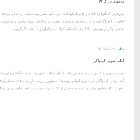
قدمهای بزرگ ۳۴
چیزهایی که آنها را باعث رنج و یا مایه لذت می دانید، سرنوشت شما را شکل میده
خاصی را فراگرفته و از آن استفاده میکند. بعضی ها به الکل، مواد مخدر، و پرخوری پناه
بعضی دیگر از ورزش، یادگیری، گفتگو، کمک به دیگران و یا ایجاد دگرگونیها...
کتاب
2016-02-20
کتاب صوتی کیمیاگر
خودم برای پیدا کردن این نسخه بی نظیر از این کتاب، کلی تو اینترنت گشتم ولی متا
کنه. رمان کیمیاگر، اثر پائولو کوئلیو نویسنده مشهور برزیلی، از رمان‌های بسیار پ
بیش از ۱۵۰ کشور منتشر شده و به بیش از ۵۲ زبان ترجمه شده است.این رمان درباره چوپانی اسپانیایی به نام...