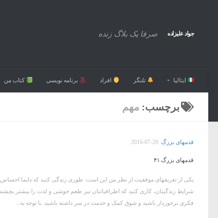
صرفا یک بلاگ زنده
جواد علیزاده
ایتالیا
تلنگر
افراد
برنامه نویسی
کتاب من
برچسب:
مهم
قدمهای بزرگ
2016-07-28
قدمهای بزرگ ۴۱
یکی از تعریفهای موفقیت از نظر من این است: طوری زندگی کنید که دایما احساس لذت
شرایط زندگیتان، کاری کنید که اطرافیانتان نیز طعم خوشی و لذت را بیشتر بچشند تا
فکری برخوردار باشید و شوق کمک و خدمت در سر داشته باشید. با توجه به...