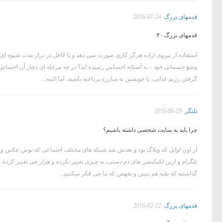
قدمهای بزرگ
2016-07-24
قدمهای بزرگ ۴۰
استفاده از نیروی اراده هرگز کاری صورت نمی دهد و یا لااقل در دراز مدت شیوه ای غی
وضع جسمانی خود – به آستانه احساس رسیده اید؟ در چه مرحله ای دچار آن احساس شده
گرفتن رژیم غذایی، با خویشتن به مبارزه پرداخته باشید، اما البته...
تلنگر
2016-06-29
چرا باید یه سایت شخصی داشته باشیم؟
از اون اوایل که وبلاگ بود و بعدش شد شبکه های مختلف اجتماعی که توش عکس و تگ 
تلگرام و ازین اپلیکیشن های دم دستی، یه چیزی تغییر نکرده و هزار چی تغییر کرد
گذاشتنه که بقیه هم ببینن و بفهمن که ما چی فکر میکنیم...
قدمهای بزرگ
2016-02-22