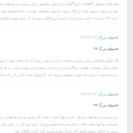
همه افراد موفق، آگاهانه یا غیرآگاهانه از فرمول مشابهی برای رسیدن به هدفهای خ
خود این چهار دستور ساده را بکار 
است.) ۲- دست به عمل بزنید (زیرا داشتن آرزو کافی نیست). ۳- ببینید نحوه عملکرد شما برای رسیدن به هدف، مفید...
قدمهای بزرگ
2016-02-09
قدمهای بزرگ ۲۳
اگر اولین تلاشتان برای رسیدن به هدف، عبث به نظر رسید، آیا باید هدف خود را تغ
عامل شکل دهنده ی کیفیت زندگی است و حتی از استعداد نیز مهمتر است. به هرحا
نرسیده است. انسان باید خود را متعهد و پایبند کند. آیا ممکن است که در اثر یک ش
قدمهای بزرگ
2016-02-09
قدمهای بزرگ ۲۲
رمز رسیدن به هدفها، شرطی کردن ذهن است. دست کم روزی دو بار، هدفهایی را که نو
چشمتان به آنها بیفتد: مثلا در دفترچه یادداشتهای روزانه، روی میز کار، در کیف پول
ببینید. به خاطر داشته باشید اگر دایما راجع به چیزی فکر کنید و افکار خود...