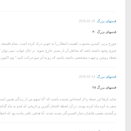
قدمهای بزرگ
2016-02-18
قدمهای بزرگ ۳۰
جورج برنز، کمدین محبوب، اهمیت انتظار را به خوبی درک کرده است. تمام فلسفه زن
چیزی وجود داشته باشد که بخاطر آن از بستر خارج شوید. در حال خواب، نمی توان ک
نقطه روشن و جهت مشخصی داشته باشید که رو به آن سو حرکت کنید.” وی اکنون..
قدمهای بزرگ
2016-02-14
قدمهای بزرگ ۲۸
شاید بارها این جمله را از اشخاص شنیده باشید که “آیا سهم من از زندگی همین است؟
سفر به کره ماه کرده بودند، در آن لحظه افتخار آفرین و تاریخی که قدم به ماه گذاش
برگشتند بعضی هاشان دچار افسردگی شدید شدند. آیا هدفی باقی مانده بود که انتظا