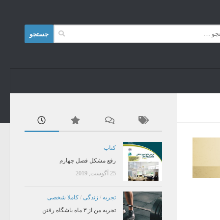
Skip to content
جستجو
برای:
کتاب
رفع مشکل فصل چهارم
25 آگوست, 2019
تجربه
/
زندگی
/
کاملا شخصی
تجربه من از ۳ ماه باشگاه رفتن