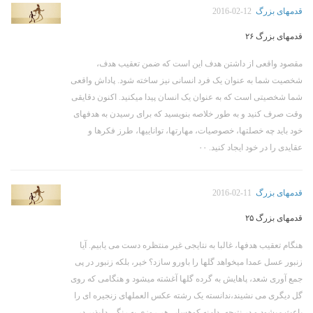
قدمهای بزرگ
2016-02-12
قدمهای بزرگ ۲۶
مقصود واقعی از داشتن هدف این است که ضمن تعقیب هدف،
شخصیت شما به عنوان یک فرد انسانی نیز ساخته شود. پاداش واقعی
شما شخصیتی است که به عنوان یک انسان پیدا میکنید. اکنون دقایقی
وقت صرف کنید و به طور خلاصه بنویسید که برای رسیدن به هدفهای
خود باید چه خصلتها، خصوصیات، مهارتها، تواناییها، طرز فکرها و
عقایدی را در خود ایجاد کنید. ۰۰
قدمهای بزرگ
2016-02-11
قدمهای بزرگ ۲۵
هنگام تعقیب هدفها، غالبا به نتایجی غیر منتظره دست می یابیم. آیا
زنبور عسل عمدا میخواهد گلها را باورو سازد؟ خیر، بلکه زنبور در پی
جمع آوری شعد، پاهایش به گرده گلها آغشته میشود و هنگامی که روی
گل دیگری می نشیند،ندانسته یک رشته عکس العملهای زنجیره ای را
باعث میشود و در نتیجه، دامنه کوهسار، هر روزی به رنگی دلپذیر در