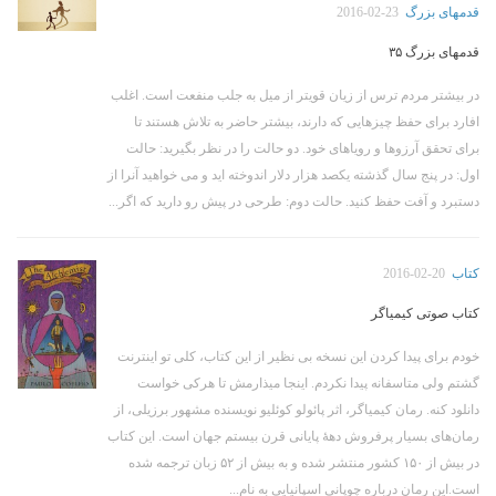
قدمهای بزرگ
2016-02-23
قدمهای بزرگ ۳۵
در بیشتر مردم ترس از زیان قویتر از میل به جلب منفعت است. اغلب
افارد برای حفظ چیزهایی که دارند، بیشتر حاضر به تلاش هستند تا
برای تحقق آرزوها و رویاهای خود. دو حالت را در نظر بگیرید: حالت
اول: در پنج سال گذشته یکصد هزار دلار اندوخته اید و می خواهید آنرا از
دستبرد و آفت حفظ کنید. حالت دوم: طرحی در پیش رو دارید که اگر...
کتاب
2016-02-20
کتاب صوتی کیمیاگر
خودم برای پیدا کردن این نسخه بی نظیر از این کتاب، کلی تو اینترنت
گشتم ولی متاسفانه پیدا نکردم. اینجا میذارمش تا هرکی خواست
دانلود کنه. رمان کیمیاگر، اثر پائولو کوئلیو نویسنده مشهور برزیلی، از
رمان‌های بسیار پرفروش دههٔ پایانی قرن بیستم جهان است. این کتاب
در بیش از ۱۵۰ کشور منتشر شده و به بیش از ۵۲ زبان ترجمه شده
است.این رمان درباره چوپانی اسپانیایی به نام...