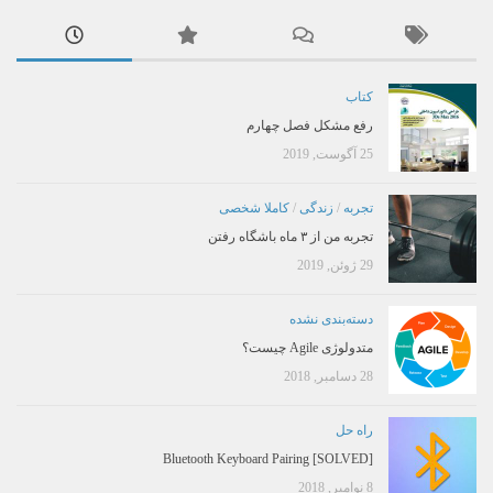
کتاب
رفع مشکل فصل چهارم
25 آگوست, 2019
تجربه
/
زندگی
/
کاملا شخصی
تجربه من از ۳ ماه باشگاه رفتن
29 ژوئن, 2019
دسته‌بندی نشده
متدولوژی Agile چیست؟
28 دسامبر, 2018
راه حل
[SOLVED] Bluetooth Keyboard Pairing
8 نوامبر, 2018