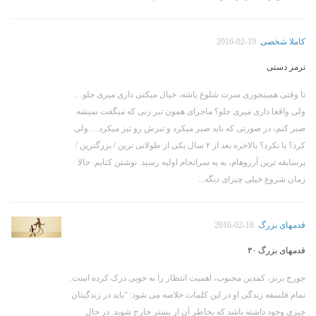
کاملا شخصی
2016-02-19
ترمز دستی
تا وقتی همینجوری سرت شلوغ باشه، خیال میکنی داری میری جلو…
ولی واقعا داری میری جلو؟ ماجرای همون تبر زنی که میگفت نمیشه
صبر کنم، در صورتی که باید صبر میکرد و تبرش رو تیز میکرد… ولی
کرد؟ یا نکرد؟ بالاخره بعد از ۲ سال یکی از طولانی ترین / بزرگترین /
پرسابقه ترین آرزوهام، به یه سرانجام اولیه رسید. نوشتن کتابم. حالا
زمان شروع خیلی چیزای دیگه...
قدمهای بزرگ
2016-02-18
قدمهای بزرگ ۳۰
جورج برنز، کمدین محبوب، اهمیت انتظار را به خوبی درک کرده است.
تمام فلسفه زندگی او در این کلمات خلاصه می شود: “باید در زندگیتان
چیزی وجود داشته باشد که بخاطر آن از بستر خارج شوید. در حال