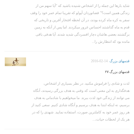
شاید بارها این جمله را از اشخاص شنیده باشید که “آیا سهم من از
زندگی همین است؟” فضانوردان آپولو که تقریبا تمام عمر خود را وقف
سفر به کره ماه کرده بودند، در آن لحظه افتخار آفرین و تاریخی که
قدم به ماه گذاشتند احساس غرور میکردند. اما پس از آنکه به زمین
برگشتند بعضی هاشان دچار افسردگی شدید شدند. آیا هدفی باقی
مانده بود که انتظارش را...
قدمهای بزرگ
2016-02-14
قدمهای بزرگ ۲۷
لذت و شادی را فراموش مکنید. در نظر بسیاری از اشخاص،
هدفگذاری به این معنی است که وقتی به هدف بزرگی رسیدند، آنگاه
می توانند از زندگی خود لذت ببرند. ما میخواهیم با شادمانی به هدف
برسیم، نه اینکه ابتدا به هدف برسیم و آنگاه شادی کنیم. سعی کنید از
هر روز عمر خود به کاملترین صورت، استفاده نمایید. شهدی را که در
هر یک از لحظات حیات،...