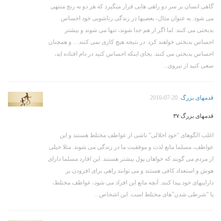
گاهی انسان بر سر دو راهی هایی قرار میگیرد که هر دو به رنج منتهی
می شود. به عنوان مثال، بعضیها در زندگی زناشویی خود احساس
بدبختی می کنند. اما اگر از هم جدا شوند، تنها می شوند و بیشتر
احساس بدبختی خواهند کرد. در نتیجه هیچ کاری نمی کنند… و همچنان
احساس بدبختی می کنند. بجای اینکه احساس کنید در دام افتاده اید،
سعی کنید از نیروی...
قدمهای بزرگ
2016-07-20
قدمهای بزرگ ۳۷
اغلب الگوهای “خود اخلالی” ناشی از عواطف مختلط هستند و این
عواطف، مسلما مانع لذت و موفقیت ما در زندگی می شوند. مثلا خیلی
از مردم می گویند که خواهان پول بیشتر هستند. این افارد مسلما دارای
هوش و استعداد کافی هستند و می توانند راهی برای افزودن بر
داراییهای خود پیدا کنند. آنچه مانع این افراد می شود، عواطف مختلط،
یا “شرطی شدن”های مختلط است. این اشخاص...