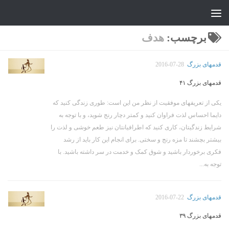
جواد علیزاده
Skip to content
برچسب:
هدف
قدمهای بزرگ
2016-07-28
قدمهای بزرگ ۴۱
یکی از تعریفهای موفقیت از نظر من این است: طوری زندگی کنید که
دایما احساس لذت فراوان کنید و کمتر دچار رنج شوید، و با توجه به
شرایط زندگیتان، کاری کنید که اطرافیانتان نیز طعم خوشی و لذت را
بیشتر بچشند تا مزه رنج و سختی. برای انجام این کار باید از رشد
فکری برخوردار باشید و شوق کمک و خدمت در سر داشته باشید. با
توجه به...
قدمهای بزرگ
2016-07-22
قدمهای بزرگ ۳۹