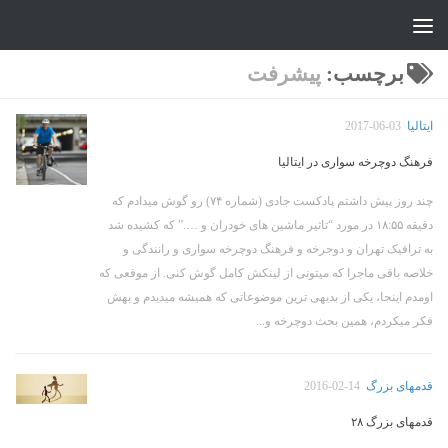
جواد علیزاده
Skip to content
برچسب:
پیشرفت
ایتالیا
2017-06-03
فرهنگ دوچرخه سواری در ایتالیا
چند روز پیش داشتم پادکست جادی (شماره ۷۴) رو گوش میدادم که
دقیقه ۱۸:۵۵ در مورد “تاثیر ماشین های خودران و ….” که کشیده شد
به ترافیک تهران و دوجرخه و فرهنگ دوچرخه سواری و رانندگی و
خلاصه باقی ماجرا که میتونی از لینکش کامل گوش کنی. از موقعی که
اومدم اینجا، یکی از بدیهی ترین موضوعاتی که همیشه میدیدم و بهش
فکر میکردم، همین بحث دوچرخه و...
قدمهای بزرگ
2016-02-14
قدمهای بزرگ ۲۸