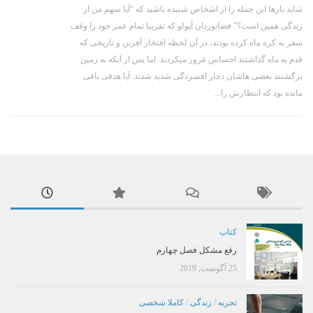
شاید بارها این جمله را از اشخاص شنیده باشید که “آیا سهم من از
زندگی همین است؟” فضانوردان آپولو که تقریبا تمام عمر خود را وقف
سفر به کره ماه کرده بودند، در آن لحظه افتخار آفرین و تاریخی که
قدم به ماه گذاشتند احساس غرور میکردند. اما پس از آنکه به زمین
برگشتند بعضی هاشان دچار افسردگی شدید شدند. آیا هدفی باقی
مانده بود که انتظارش را...
کتاب
رفع مشکل فصل چهارم
25 آگوست, 2019
تجربه
/
زندگی
/
کاملا شخصی