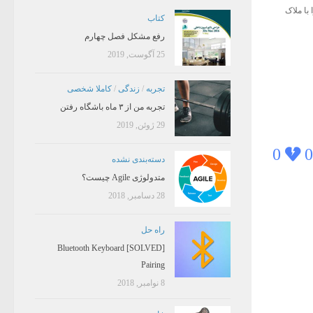
با ملاک
کتاب
رفع مشکل فصل چهارم
25 آگوست, 2019
تجربه
/
زندگی
/
کاملا شخصی
تجربه من از ۳ ماه باشگاه رفتن
29 ژوئن, 2019
0
0
دسته‌بندی نشده
متدولوژی Agile چیست؟
28 دسامبر, 2018
راه حل
[SOLVED] Bluetooth Keyboard
Pairing
8 نوامبر, 2018