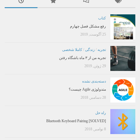
کتاب
رفع مشکل فصل چهارم
25 آگوست, 2019
تجربه
/
زندگی
/
کاملا شخصی
تجربه من از ۳ ماه باشگاه رفتن
29 ژوئن, 2019
دسته‌بندی نشده
متدولوژی Agile چیست؟
28 دسامبر, 2018
راه حل
[SOLVED] Bluetooth Keyboard Pairing
8 نوامبر, 2018